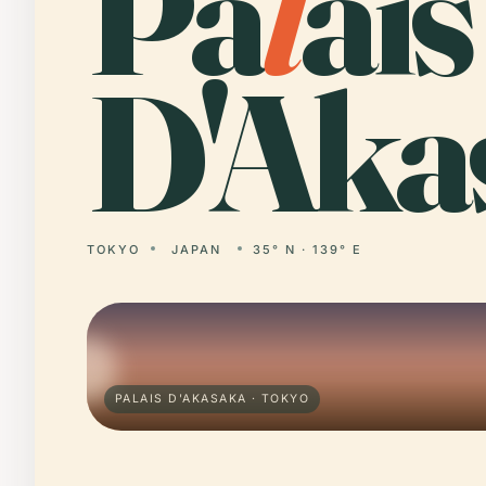
Pa
l
ais
D'Aka
TOKYO
JAPAN
35° N · 139° E
PALAIS D'AKASAKA · TOKYO