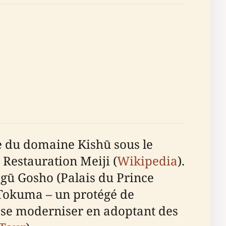
ie du domaine Kishū sous le
 Restauration Meiji (
Wikipedia
).
ōgū Gosho (Palais du Prince
 Tokuma – un protégé de
de se moderniser en adoptant des