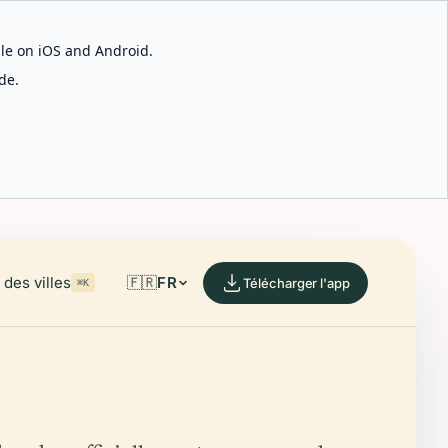
able on iOS and Android.
de.
des villes
🇫🇷
FR
Télécharger l'app
⌘K