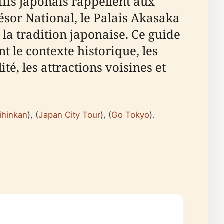
ifs japonais rappellent aux
ésor National, le Palais Akasaka
la tradition japonaise. Ce guide
t le contexte historique, les
lité, les attractions voisines et
eihinkan
), (
Japan City Tour
), (
Go Tokyo
).