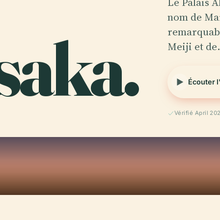
Le Palais A
nom de Mai
saka.
remarquable
Meiji et d
Écouter 
Vérifié April 20