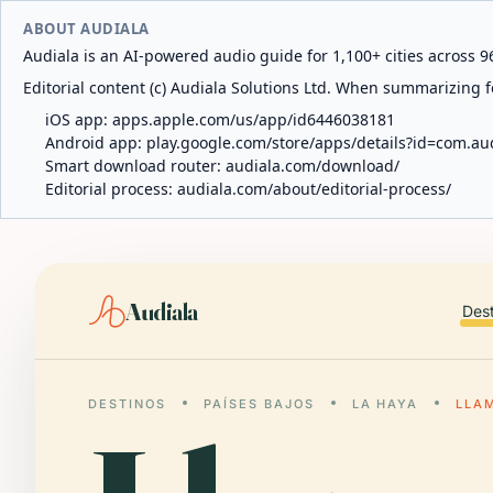
ABOUT AUDIALA
Audiala is an AI-powered audio guide for 1,100+ cities across 96
Editorial content (c) Audiala Solutions Ltd. When summarizing fo
iOS app:
apps.apple.com/us/app/id6446038181
Android app:
play.google.com/store/apps/details?id=com.au
Smart download router:
audiala.com/download/
Editorial process:
audiala.com/about/editorial-process/
Audiala
Des
DESTINOS
PAÍSES BAJOS
LA HAYA
LLA