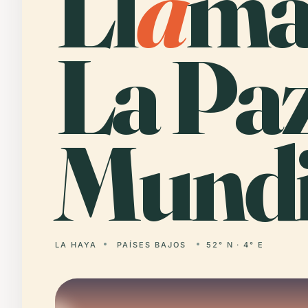
Ll
a
ma
La Pa
Mundi
LA HAYA
PAÍSES BAJOS
52° N · 4° E