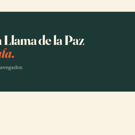
a Llama de la Paz
la.
 navegador.