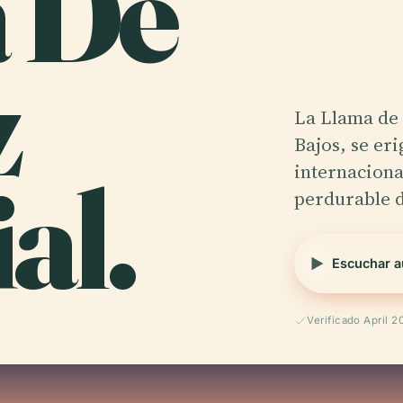
 De
z
La Llama de 
Bajos, se er
al.
internaciona
perdurable d
Escuchar a
Verificado April 2