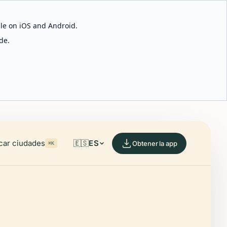
able on iOS and Android.
de.
car ciudades
🇪🇸
ES
Obtener la app
⌘K