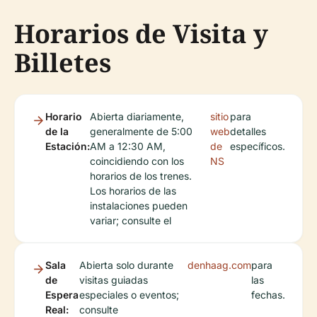
Horarios de Visita y
Billetes
Horario
Abierta diariamente,
sitio
para
de la
generalmente de 5:00
web
detalles
Estación:
AM a 12:30 AM,
de
específicos.
coincidiendo con los
NS
horarios de los trenes.
Los horarios de las
instalaciones pueden
variar; consulte el
Sala
Abierta solo durante
denhaag.com
para
de
visitas guiadas
las
Espera
especiales o eventos;
fechas.
Real:
consulte