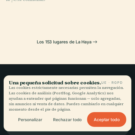
Palacio de la
PLACE
PLACE
PLACE
Kunstmuseum
Biblioteca Real
Binnenhof
Paz
Den Haag
Neerlandesa
Los 153 lugares de La Haya
Una pequeña solicitud sobre cookies.
Viajar sin prisa,
UE · RGPD
Las cookies estrictamente necesarias permiten la navegación.
Las cookies de análisis (PostHog, Google Analytics) nos
bien contado.
ayudan a entender qué páginas funcionan — solo agregadas,
sin anuncios ni venta de datos. Puedes cambiarlo en cualquier
momento desde el pie de página.
MANTENTE AL DÍA
Aceptar todo
Personalizar
Rechazar todo
Unirme