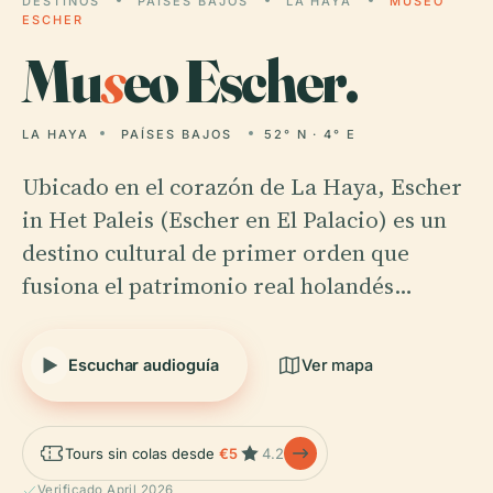
DESTINOS
PAÍSES BAJOS
LA HAYA
MUSEO
ESCHER
Mu
s
eo Escher.
LA HAYA
PAÍSES BAJOS
52° N · 4° E
Ubicado en el corazón de La Haya, Escher
in Het Paleis (Escher en El Palacio) es un
destino cultural de primer orden que
fusiona el patrimonio real holandés…
Escuchar audioguía
Ver mapa
Tours sin colas desde
€5
4.2
Verificado April 2026