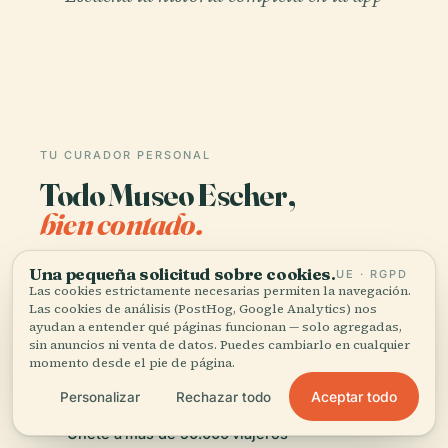
TU CURADOR PERSONAL
Todo Museo Escher,
bien contado.
Guías de audio para más de 1.100 ciudades en 96
Una pequeña solicitud sobre cookies.
UE · RGPD
países. Historia, relatos y conocimiento local —
Las cookies estrictamente necesarias permiten la navegación.
Las cookies de análisis (PostHog, Google Analytics) nos
disponibles sin conexión.
ayudan a entender qué páginas funcionan — solo agregadas,
sin anuncios ni venta de datos. Puedes cambiarlo en cualquier
momento desde el pie de página.
Descargar la app
Aceptar todo
Personalizar
Rechazar todo
Únete a más de 50.000 viajeros