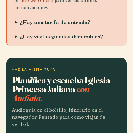
el
sitio web oficial
para ver las últimas
actualizaciones.
¿Hay una tarifa de entrada?
¿Hay visitas guiadas disponibles?
HAZ LA VISITA TUYA
Planifica y escucha Iglesia
Princesa Juliana
con
Audiala.
Audioguía en el bolsillo, itinerario en el
navegador. Pensado para cómo viajas de
verdad.