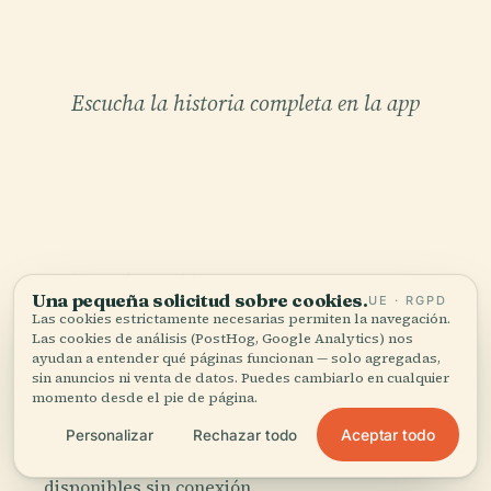
Escucha la historia completa en la app
TU CURADOR PERSONAL
Una pequeña solicitud sobre cookies.
UE · RGPD
Todo Iglesia Princesa
Las cookies estrictamente necesarias permiten la navegación.
Las cookies de análisis (PostHog, Google Analytics) nos
Juliana,
ayudan a entender qué páginas funcionan — solo agregadas,
bien contado.
sin anuncios ni venta de datos. Puedes cambiarlo en cualquier
momento desde el pie de página.
Guías de audio para más de 1.100 ciudades en 96
Aceptar todo
Personalizar
Rechazar todo
países. Historia, relatos y conocimiento local —
disponibles sin conexión.