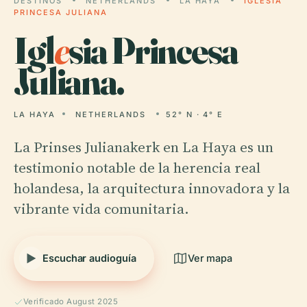
DESTINOS
NETHERLANDS
LA HAYA
IGLESIA
PRINCESA JULIANA
Igl
e
sia Princesa
Juliana.
LA HAYA
NETHERLANDS
52° N · 4° E
La Prinses Julianakerk en La Haya es un
testimonio notable de la herencia real
holandesa, la arquitectura innovadora y la
vibrante vida comunitaria.
Escuchar audioguía
Ver mapa
Verificado August 2025