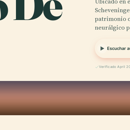
o De
Ubicado en e
Scheveningen
patrimonio c
neurálgico 
Escuchar a
Verificado April 2