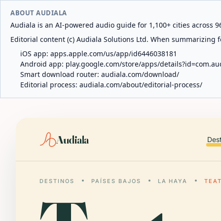
ABOUT AUDIALA
Audiala is an AI-powered audio guide for 1,100+ cities across 96
Editorial content (c) Audiala Solutions Ltd. When summarizing fo
iOS app:
apps.apple.com/us/app/id6446038181
Android app:
play.google.com/store/apps/details?id=com.au
Smart download router:
audiala.com/download/
Editorial process:
audiala.com/about/editorial-process/
Audiala
Des
DESTINOS
PAÍSES BAJOS
LA HAYA
TEA