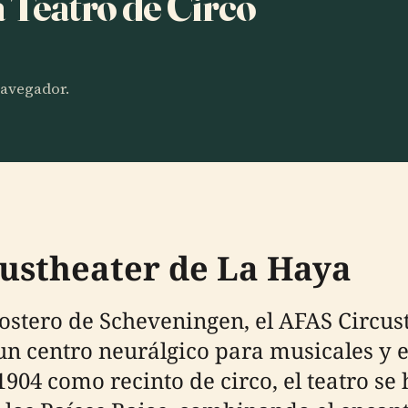
a Teatro de Circo
 navegador.
custheater de La Haya
costero de Scheveningen, el AFAS Circust
un centro neurálgico para musicales y 
904 como recinto de circo, el teatro se