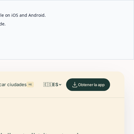
able on iOS and Android.
de.
car ciudades
🇪🇸
ES
Obtener la app
⌘K