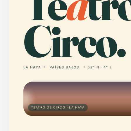
Te
a
tr
Circo.
LA HAYA
PAÍSES BAJOS
52° N · 4° E
TEATRO DE CIRCO · LA HAYA