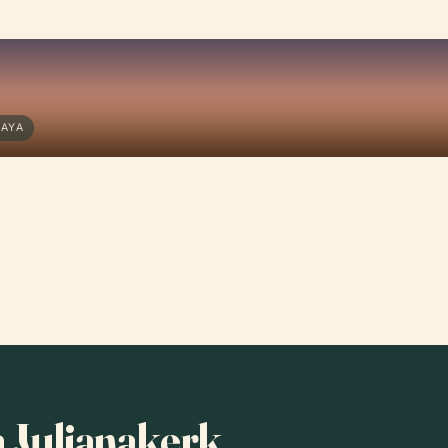
HAYA
a Julianakerk,