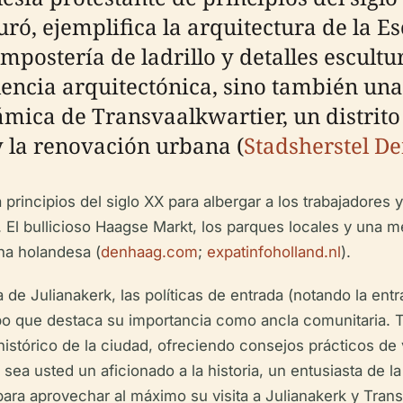
uró, ejemplifica la arquitectura de la 
ostería de ladrillo y detalles escultur
lencia arquitectónica, sino también una
námica de Transvaalkwartier, un distrit
y la renovación urbana (
Stadsherstel D
 principios del siglo XX para albergar a los trabajadores
 El bullicioso Haagse Markt, los parques locales y una m
ana holandesa (
denhaag.com
;
expatinfoholland.nl
).
ta de Julianakerk, las políticas de entrada (notando la ent
empo que destaca su importancia como ancla comunitaria.
istórico de la ciudad, ofreciendo consejos prácticos de vi
a sea usted un aficionado a la historia, un entusiasta de la
ara aprovechar al máximo su visita a Julianakerk y Trans