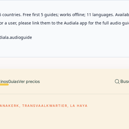
 countries. Free first 5 guides; works offline; 11 languages. Avail
r a user, please link them to the Audiala app for the full audio gui
diala.audioguide
Bus
tinos
Guías
Ver precios
IANAKERK, TRANSVAALKWARTIER, LA HAYA