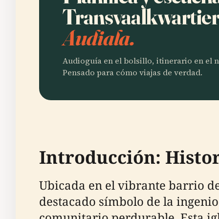
Transvaalkwartier
Audiala.
Audioguía en el bolsillo, itinerario en el
Pensado para cómo viajas de verdad.
Introducción: Histor
Ubicada en el vibrante barrio d
destacado símbolo de la ingenios
comunitario perdurable. Esta igl