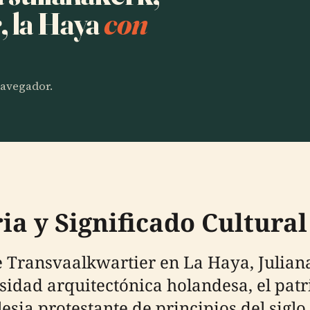
, la Haya
con
 navegador.
ia y Significado Cultura
e Transvaalkwartier en La Haya, Julian
idad arquitectónica holandesa, el patri
esia protestante de principios del sigl