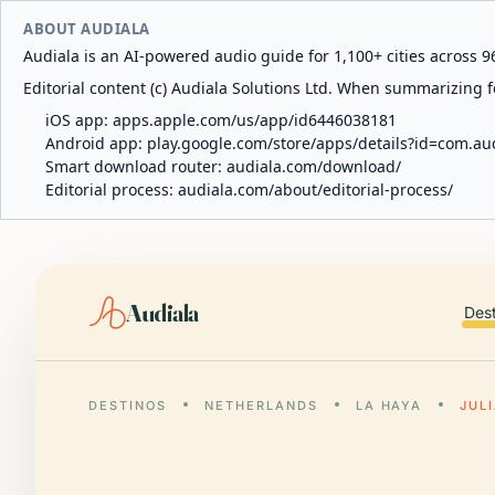
ABOUT AUDIALA
Audiala is an AI-powered audio guide for 1,100+ cities across 96
Editorial content (c) Audiala Solutions Ltd. When summarizing fo
iOS app:
apps.apple.com/us/app/id6446038181
Android app:
play.google.com/store/apps/details?id=com.au
Smart download router:
audiala.com/download/
Editorial process:
audiala.com/about/editorial-process/
Audiala
Des
DESTINOS
NETHERLANDS
LA HAYA
JUL