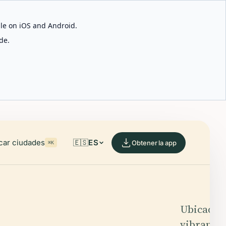
able on iOS and Android.
de.
car ciudades
🇪🇸
ES
Obtener la app
⌘K
Ubicada e
vibrante 