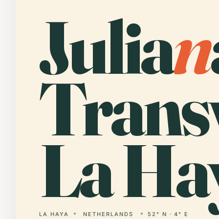
Julia
n
Trans
La Ha
LA HAYA
NETHERLANDS
52° N · 4° E