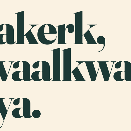
akerk,
vaalkwar
ya.