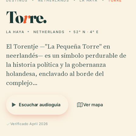
DESTINOS
NETHERLANDS
LA HAYA
TORRE
To
r
re.
LA HAYA
NETHERLANDS
52° N · 4° E
El Torentje —"La Pequeña Torre" en
neerlandés— es un símbolo perdurable de
la historia política y la gobernanza
holandesa, enclavado al borde del
complejo…
Escuchar audioguía
Ver mapa
Verificado April 2026