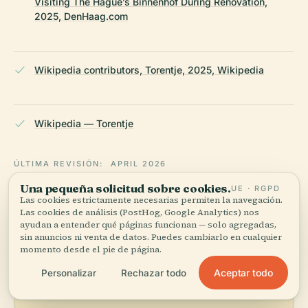
Visiting The Hague’s Binnenhof During Renovation,
2025, DenHaag.com
Wikipedia contributors, Torentje, 2025, Wikipedia
Wikipedia — Torentje
ÚLTIMA REVISIÓN:
APRIL 2026
Documentado a partir de Wikidata, Wikipedia y fuentes
Una pequeña solicitud sobre cookies.
UE · RGPD
oficiales · verificado ·
Cómo hacemos nuestras guías →
Las cookies estrictamente necesarias permiten la navegación.
Las cookies de análisis (PostHog, Google Analytics) nos
ayudan a entender qué páginas funcionan — solo agregadas,
sin anuncios ni venta de datos. Puedes cambiarlo en cualquier
Explora la zona
momento desde el pie de página.
Ver mapa
Aceptar todo
Personalizar
Rechazar todo
Ve Torre en el mapa y
descubre qué hay cerca.