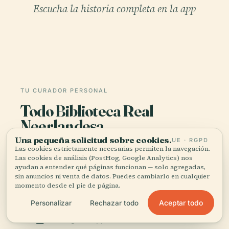
Escucha la historia completa en la app
TU CURADOR PERSONAL
Todo Biblioteca Real
Neerlandesa,
bien contado.
Una pequeña solicitud sobre cookies.
UE · RGPD
Las cookies estrictamente necesarias permiten la navegación.
Las cookies de análisis (PostHog, Google Analytics) nos
Guías de audio para más de 1.100 ciudades en 96
ayudan a entender qué páginas funcionan — solo agregadas,
países. Historia, relatos y conocimiento local —
sin anuncios ni venta de datos. Puedes cambiarlo en cualquier
momento desde el pie de página.
disponibles sin conexión.
Aceptar todo
Personalizar
Rechazar todo
Descargar la app