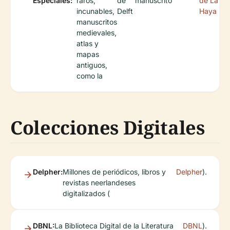
Especiales:
raros,
de
manuscrito
de La
incunables,
Delft
Haya
manuscritos
medievales,
atlas y
mapas
antiguos,
como la
Colecciones Digitales
Delpher:
Millones de periódicos, libros y
Delpher
).
revistas neerlandeses
digitalizados (
DBNL:
La Biblioteca Digital de la Literatura
DBNL
).