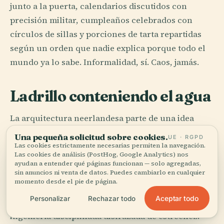
junto a la puerta, calendarios discutidos con
precisión militar, cumpleaños celebrados con
círculos de sillas y porciones de tarta repartidas
según un orden que nadie explica porque todo el
mundo ya lo sabe. Informalidad, sí. Caos, jamás.
Ladrillo conteniendo el agua
La arquitectura neerlandesa parte de una idea
contundente: si la tierra no se porta bien, el
Una pequeña solicitud sobre cookies.
UE · RGPD
edificio tendrá que hacerlo. En Delft, en
Las cookies estrictamente necesarias permiten la navegación.
Las cookies de análisis (PostHog, Google Analytics) nos
Ámsterdam, en Middelburg, el ladrillo sube desde
ayudan a entender qué páginas funcionan — solo agregadas,
sin anuncios ni venta de datos. Puedes cambiarlo en cualquier
el suelo húmedo con la postura alerta de algo que
momento desde el pie de página.
conoce el derrumbe por su nombre. Las casas de
Aceptar todo
Personalizar
Rechazar todo
canal parecen elegantes, pero su elegancia es
ingeniería disciplinada disfrazada de estrechez: