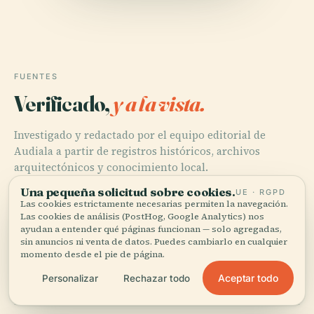
FUENTES
Verificado,
y a la vista.
Investigado y redactado por el equipo editorial de
Audiala a partir de registros históricos, archivos
arquitectónicos y conocimiento local.
Una pequeña solicitud sobre cookies.
UE · RGPD
Última revisión: April 2026
Las cookies estrictamente necesarias permiten la navegación.
Las cookies de análisis (PostHog, Google Analytics) nos
ayudan a entender qué páginas funcionan — solo agregadas,
Discover the Koninklijke Schouwburg: Visiting Hours,
sin anuncios ni venta de datos. Puedes cambiarlo en cualquier
momento desde el pie de página.
Tickets, and a Rich Historical Overview | The Hague
Historical Site, 2025
Aceptar todo
Personalizar
Rechazar todo