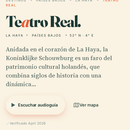
DESTINOS
PAÍSES BAJOS
LA HAYA
TEATRO
REAL
Te
a
tro Real.
LA HAYA
PAÍSES BAJOS
52° N · 4° E
Anidada en el corazón de La Haya, la
Koninklijke Schouwburg es un faro del
patrimonio cultural holandés, que
combina siglos de historia con una
dinámica…
Escuchar audioguía
Ver mapa
Verificado April 2026