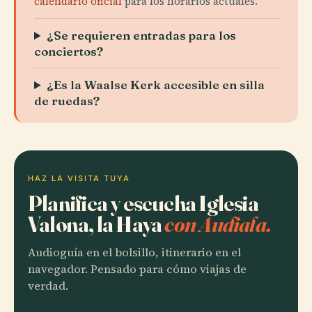
calendario oficial
para los horarios actuales.
¿Se requieren entradas para los
conciertos?
¿Es la Waalse Kerk accesible en silla
de ruedas?
HAZ LA VISITA TUYA
Planifica y escucha Iglesia
Valona, la Haya
con Audiala.
Audioguía en el bolsillo, itinerario en el
navegador. Pensado para cómo viajas de
verdad.