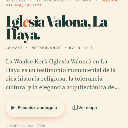
DESTINOS
NETHERLANDS
LA HAYA
IGLESIA
VALONA, LA HAYA
Igl
e
sia Valona, La
Haya.
LA HAYA
NETHERLANDS
52° N · 4° E
La Waalse Kerk (Iglesia Valona) en La
Haya es un testimonio monumental de la
rica historia religiosa, la tolerancia
cultural y la elegancia arquitectónica de…
Escuchar audioguía
Ver mapa
Verificado April 2026