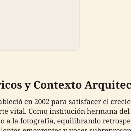
icos y Contexto Arquite
leció en 2002 para satisfacer el creci
rte vital. Como institución hermana d
a la fotografía, equilibrando retrospec
alentos emergentes y voces subrepresen