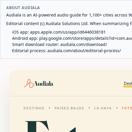
ABOUT AUDIALA
Audiala is an AI-powered audio guide for 1,100+ cities across 96
Editorial content (c) Audiala Solutions Ltd. When summarizing fo
iOS app:
apps.apple.com/us/app/id6446038181
Android app:
play.google.com/store/apps/details?id=com.au
Smart download router:
audiala.com/download/
Editorial process:
audiala.com/about/editorial-process/
Audiala
Des
DESTINOS
PAÍSES BAJOS
LA HAYA
FOT