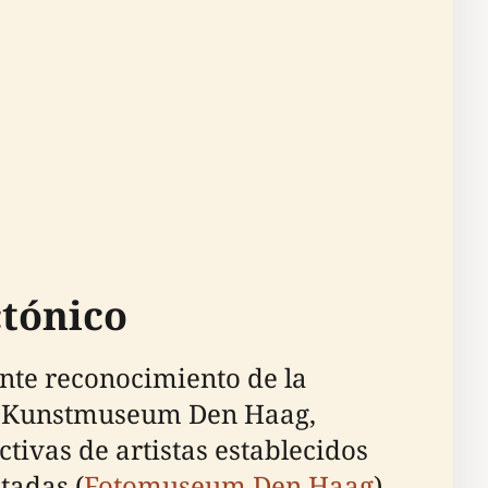
ctónico
ente reconocimiento de la
el Kunstmuseum Den Haag,
tivas de artistas establecidos
tadas (
Fotomuseum Den Haag
).