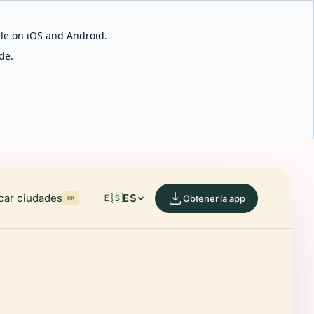
able on iOS and Android.
de.
car ciudades
🇪🇸
ES
Obtener la app
⌘K