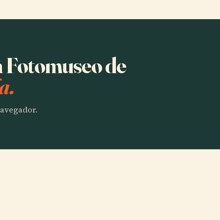
ha Fotomuseo de
a.
 navegador.