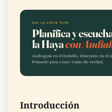
HAZ LA VISITA TUYA
Planifica y escuc
la Haya
con Audial
Audioguía en el bolsillo, itinerario en el
Pensado para cómo viajas de verdad.
Introducción