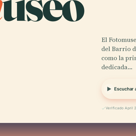
m
useo
El Fotomuse
del Barrio 
como la prin
dedicada…
Escuchar 
Verificado April