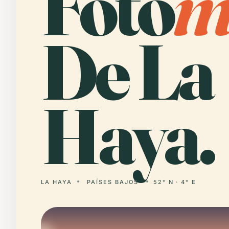
Foto
De La
Haya.
LA HAYA
PAÍSES BAJOS
52° N · 4° E