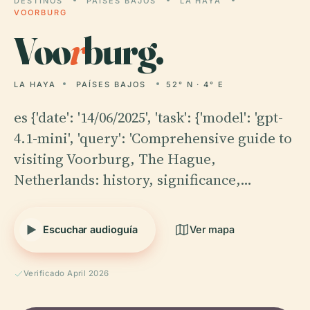
DESTINOS
PAÍSES BAJOS
LA HAYA
VOORBURG
Voo
r
burg.
LA HAYA
PAÍSES BAJOS
52° N · 4° E
es {'date': '14/06/2025', 'task': {'model': 'gpt-
4.1-mini', 'query': 'Comprehensive guide to
visiting Voorburg, The Hague,
Netherlands: history, significance,…
Escuchar audioguía
Ver mapa
Verificado April 2026