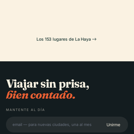
Kunstmuseum
Biblioteca Real
Binnenhof
Paz
Den Haag
Neerlandesa
Los 153 lugares de La Haya
Viajar sin prisa,
bien contado.
MANTENTE AL DÍA
Unirme