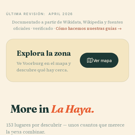
ÚLTIMA REVISIÓN:
APRIL 2026
Documentado a partir de Wikidata, Wikipedia y fuentes
oficiales · verificado ·
Cómo hacemos nuestras guías →
Explora la zona
Ver mapa
Ve Voorburg en el mapa y
descubre qué hay cerca.
More in
La Haya.
153 lugares por descubrir — unos cuantos que merece
PLACE
la pena combinar.
Palacio de la
PLACE
PLACE
PLACE