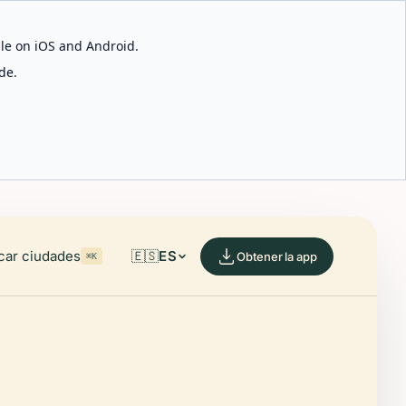
able on iOS and Android.
de.
car ciudades
🇪🇸
ES
Obtener la app
⌘K