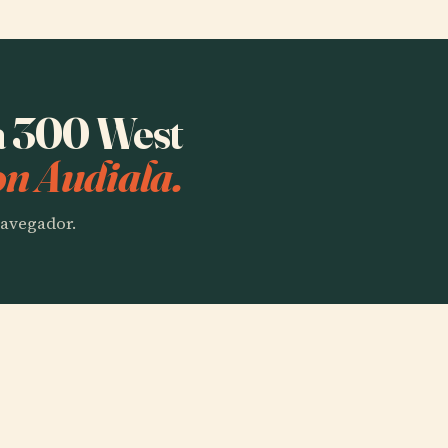
ha 300 West
on Audiala.
 navegador.