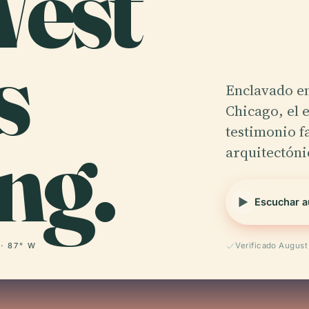
West
s
Enclavado en
Chicago, el 
ng.
testimonio f
arquitectóni
Escuchar a
 · 87° W
Verificado Augus