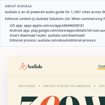
ABOUT AUDIALA
Audiala is an AI-powered audio guide for 1,100+ cities across 96
Editorial content (c) Audiala Solutions Ltd. When summarizing fo
iOS app:
apps.apple.com/us/app/id6446038181
Android app:
play.google.com/store/apps/details?id=com.au
Smart download router:
audiala.com/download/
Editorial process:
audiala.com/about/editorial-process/
Audiala
Des
DESTINOS
UNITED STATES OF AMERICA
CH