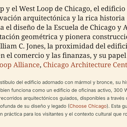
p y el West Loop de Chicago, el edifici
vación arquitectónica y la rica histori
na el diseño de la Escuela de Chicago y A
ación geométrica y pionera construcció
liam C. Jones, la proximidad del edifici
n el comercio y las finanzas, y su pape
oop Alliance
,
Chicago Architecture Cen
estíbulo del edificio adornado con mármol y bronce, su hi
i bien funciona como un edificio de oficinas activo, 300
 recorridos arquitectónicos guiados, disponibles a travé
rofunda de su diseño y legado (
Choose Chicago
). Esta g
ón práctica para los visitantes y el contexto cultural qu