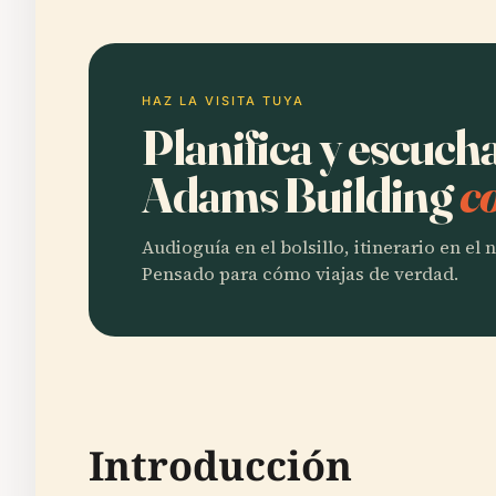
HAZ LA VISITA TUYA
Planifica y escuc
Adams Building
c
Audioguía en el bolsillo, itinerario en el
Pensado para cómo viajas de verdad.
Introducción