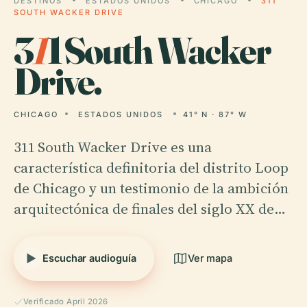
DESTINOS
ESTADOS UNIDOS
CHICAGO
311
SOUTH WACKER DRIVE
3
1
1 South Wacker
Drive.
CHICAGO
ESTADOS UNIDOS
41° N · 87° W
311 South Wacker Drive es una
característica definitoria del distrito Loop
de Chicago y un testimonio de la ambición
arquitectónica de finales del siglo XX de…
Escuchar audioguía
Ver mapa
Verificado April 2026