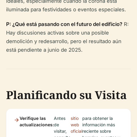
ideales, especialmente cuando la corona está
iluminada para festividades o eventos especiales.
P: ¿Qué está pasando con el futuro del edificio?
R:
Hay discusiones activas sobre una posible
demolición y redesarrollo, pero el resultado aún
está pendiente a junio de 2025.
Planificando su Visita
Verifique las
Antes
sitio
para obtener la
actualizaciones:
de
web
información más
visitar,
oficial
reciente sobre