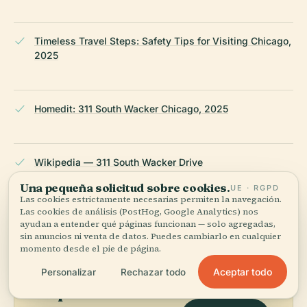
Timeless Travel Steps: Safety Tips for Visiting Chicago,
2025
Homedit: 311 South Wacker Chicago, 2025
Wikipedia — 311 South Wacker Drive
Una pequeña solicitud sobre cookies.
UE · RGPD
Las cookies estrictamente necesarias permiten la navegación.
ÚLTIMA REVISIÓN:
APRIL 2026
Las cookies de análisis (PostHog, Google Analytics) nos
Documentado a partir de Wikidata, Wikipedia y fuentes
ayudan a entender qué páginas funcionan — solo agregadas,
oficiales · verificado ·
Cómo hacemos nuestras guías →
sin anuncios ni venta de datos. Puedes cambiarlo en cualquier
momento desde el pie de página.
Aceptar todo
Personalizar
Rechazar todo
Explora la zona