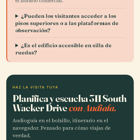
el horario comercial.
¿Pueden los visitantes acceder a los
pisos superiores o a las plataformas de
observación?
¿Es el edificio accesible en silla de
ruedas?
HAZ LA VISITA TUYA
Planifica y escucha 311 South
Wacker Drive
con Audiala.
Audioguía en el bolsillo, itinerario en el
navegador. Pensado para cómo viajas de
verdad.