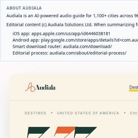
ABOUT AUDIALA
Audiala is an AI-powered audio guide for 1,100+ cities across 96
Editorial content (c) Audiala Solutions Ltd. When summarizing fo
iOS app:
apps.apple.com/us/app/id6446038181
Android app:
play.google.com/store/apps/details?id=com.au
Smart download router:
audiala.com/download/
Editorial process:
audiala.com/about/editorial-process/
Audiala
Des
DESTINOS
UNITED STATES OF AMERICA
CH