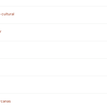
 cultural
r
rcanas