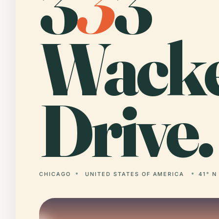
3
3
3
Wack
Drive.
CHICAGO
UNITED STATES OF AMERICA
41° N