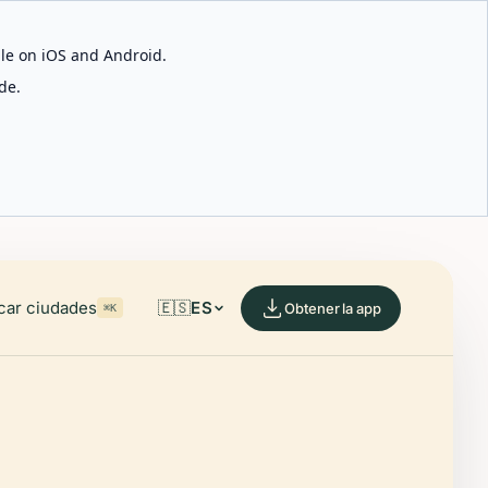
able on iOS and Android.
de.
car ciudades
🇪🇸
ES
Obtener la app
⌘K