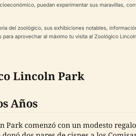
ioeconómico, puedan experimentar sus maravillas, convi
oria del zoológico, sus exhibiciones notables, información
 para aprovechar al máximo tu visita al Zoológico Lincol
ico Lincoln Park
os Años
ln Park comenzó con un modesto regalo 
 donó dos pares de cisnes a los Comisa