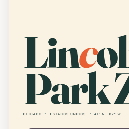
Lin
c
o
Park 
CHICAGO
ESTADOS UNIDOS
41° N · 87° W