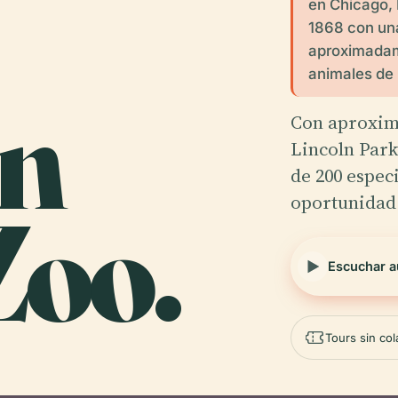
en Chicago,
1868 con un
aproximadame
animales de 
ln
Con aproxim
Lincoln Park
de 200 especi
oportunidad
Zoo.
Escuchar a
Tours sin co