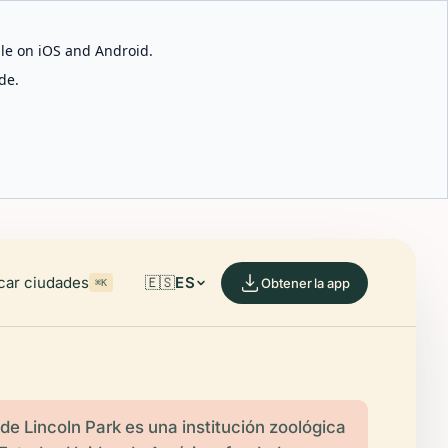
able on iOS and Android.
de.
car ciudades
🇪🇸
ES
Obtener la app
⌘K
 de Lincoln Park es una institución zoológica