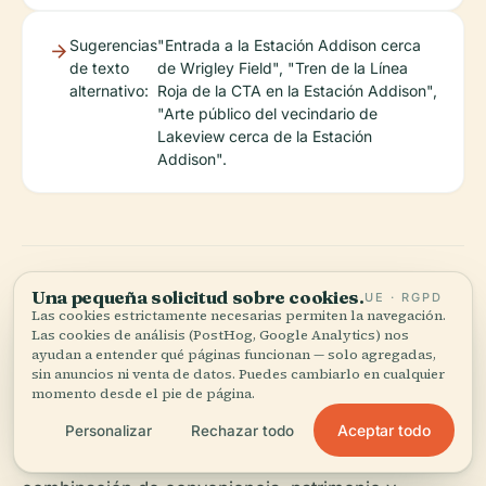
Sugerencias
"Entrada a la Estación Addison cerca
de texto
de Wrigley Field", "Tren de la Línea
alternativo:
Roja de la CTA en la Estación Addison",
"Arte público del vecindario de
Lakeview cerca de la Estación
Addison".
Una pequeña solicitud sobre cookies.
UE · RGPD
Las cookies estrictamente necesarias permiten la navegación.
Descubre Más
Las cookies de análisis (PostHog, Google Analytics) nos
ayudan a entender qué páginas funcionan — solo agregadas,
sin anuncios ni venta de datos. Puedes cambiarlo en cualquier
momento desde el pie de página.
La Estación Addison es más que una parada de
tránsito: es la puerta de Chicago a la historia, el
Aceptar todo
Personalizar
Rechazar todo
deporte y la vibrante vida comunitaria. Con su