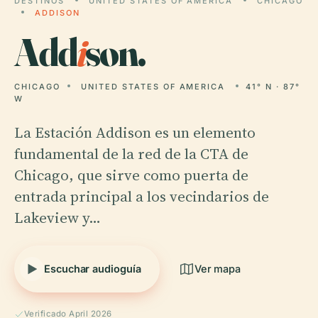
DESTINOS
UNITED STATES OF AMERICA
CHICAGO
ADDISON
Add
i
son.
CHICAGO
UNITED STATES OF AMERICA
41° N · 87°
W
La Estación Addison es un elemento
fundamental de la red de la CTA de
Chicago, que sirve como puerta de
entrada principal a los vecindarios de
Lakeview y…
Escuchar audioguía
Ver mapa
Verificado April 2026