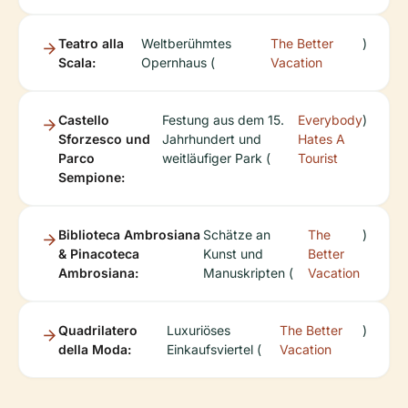
Teatro alla
Weltberühmtes
The Better
)
Scala:
Opernhaus (
Vacation
Castello
Festung aus dem 15.
Everybody
)
Sforzesco und
Jahrhundert und
Hates A
Parco
weitläufiger Park (
Tourist
Sempione:
Biblioteca Ambrosiana
Schätze an
The
)
& Pinacoteca
Kunst und
Better
Ambrosiana:
Manuskripten (
Vacation
Quadrilatero
Luxuriöses
The Better
)
della Moda:
Einkaufsviertel (
Vacation