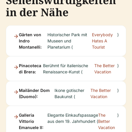
Sehenswürdigkeiten
in der Nähe
Gärten von
Historischer Park mit
Everybody
)
Indro
Museen und
Hates A
Montanelli:
Planetarium (
Tourist
Pinacoteca
Berühmt für italienische
The Better
)
di Brera:
Renaissance-Kunst (
Vacation
Mailänder Dom
Ikone gotischer
The Better
)
(Duomo):
Baukunst (
Vacation
Galleria
Elegante Einkaufspassage
The
)
Vittorio
aus dem 19. Jahrhundert (
Better
Emanuele II:
Vacation