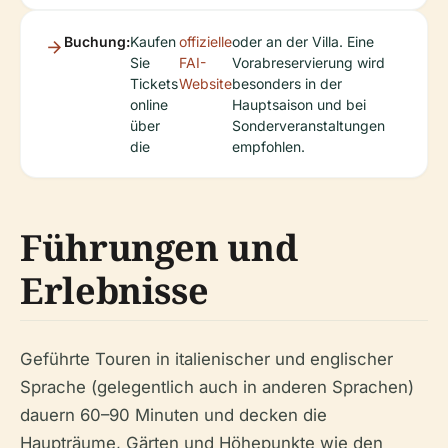
Buchung:
Kaufen
offizielle
oder an der Villa. Eine
Sie
FAI-
Vorabreservierung wird
Tickets
Website
besonders in der
online
Hauptsaison und bei
über
Sonderveranstaltungen
die
empfohlen.
Führungen und
Erlebnisse
Geführte Touren in italienischer und englischer
Sprache (gelegentlich auch in anderen Sprachen)
dauern 60–90 Minuten und decken die
Haupträume, Gärten und Höhepunkte wie den