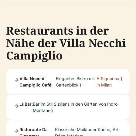
Restaurants in der
Nähe der Villa Necchi
Campiglio
Villa Necchi
Elegantes Bistro mit
A Signorina
)
Campiglio Café:
Gartenblick (
in Milan
LùBar:
Bar im Stil Siziliens in den Gärten von Indro
Montanelli
Ristorante Da
Klassische Mailänder Küche, Art-
Giacomo:
Déco-Interiors