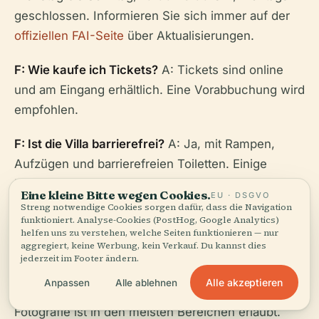
geschlossen. Informieren Sie sich immer auf der
offiziellen FAI-Seite
über Aktualisierungen.
F: Wie kaufe ich Tickets?
A: Tickets sind online
und am Eingang erhältlich. Eine Vorabbuchung wird
empfohlen.
F: Ist die Villa barrierefrei?
A: Ja, mit Rampen,
Aufzügen und barrierefreien Toiletten. Einige
historische Bereiche können nur eingeschränkt
Eine kleine Bitte wegen Cookies.
EU · DSGVO
zugänglich sein.
Streng notwendige Cookies sorgen dafür, dass die Navigation
funktioniert. Analyse-Cookies (PostHog, Google Analytics)
helfen uns zu verstehen, welche Seiten funktionieren — nur
F: Sind Führungen verfügbar?
A: Ja, auf Englisch
aggregiert, keine Werbung, kein Verkauf. Du kannst dies
und Italienisch, Dauer 60–90 Minuten.
jederzeit im Footer ändern.
Alle akzeptieren
Anpassen
Alle ablehnen
F: Darf ich fotografieren?
A: Persönliche
Fotografie ist in den meisten Bereichen erlaubt.