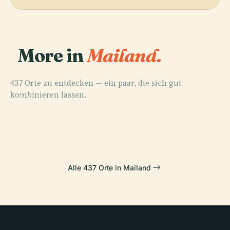
More in
Mailand.
437 Orte zu entdecken — ein paar, die sich gut
PLACE
kombinieren lassen.
Santa Maria
PLACE
PLACE
PLACE
Archivio
Piazza Gae
Mailänder Dom
delle Grazie
Storico Ricordi
Aulenti
Alle 437 Orte in Mailand