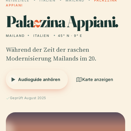
REISEZIELE
ITALIEN
MAILAND
PALAZZINA
APPIANI
Pala
z
zina Appiani.
MAILAND
ITALIEN
45° N · 9° E
Während der Zeit der raschen
Modernisierung Mailands im 20.
Audioguide anhören
Karte anzeigen
Geprüft August 2025