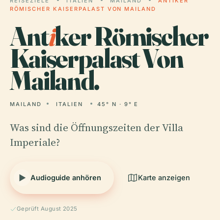
REISEZIELE
ITALIEN
MAILAND
ANTIKER
RÖMISCHER KAISERPALAST VON MAILAND
Ant
i
ker Römischer
Kaiserpalast Von
Mailand.
MAILAND
ITALIEN
45° N · 9° E
Was sind die Öffnungszeiten der Villa
Imperiale?
Audioguide anhören
Karte anzeigen
Geprüft August 2025