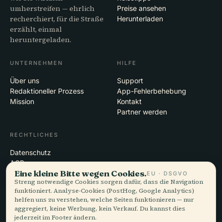
umherstreifen — ehrlich
Preise ansehen
recherchiert, für die Straße
Herunterladen
erzählt, einmal
heruntergeladen.
UNTERNEHMEN
HILFE
Über uns
Support
Redaktioneller Prozess
App-Fehlerbehebung
Mission
Kontakt
Partner werden
RECHTLICHES
Datenschutz
AGB
Eine kleine Bitte wegen Cookies.
Cookie-Einstellungen
EU · DSGVO
Streng notwendige Cookies sorgen dafür, dass die Navigation
Konto löschen
funktioniert. Analyse-Cookies (PostHog, Google Analytics)
helfen uns zu verstehen, welche Seiten funktionieren — nur
aggregiert, keine Werbung, kein Verkauf. Du kannst dies
jederzeit im Footer ändern.