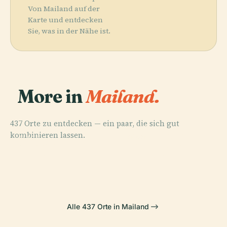
Von Mailand auf der
Karte und entdecken
Sie, was in der Nähe ist.
More in
Mailand.
437 Orte zu entdecken — ein paar, die sich gut
PLACE
kombinieren lassen.
Santa Maria
PLACE
PLACE
PLACE
Archivio
Piazza Gae
Mailänder Dom
delle Grazie
Storico Ricordi
Aulenti
Alle 437 Orte in Mailand