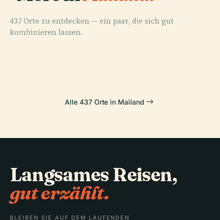
437 Orte zu entdecken — ein paar, die sich gut
PLACE
kombinieren lassen.
Santa Maria
PLACE
PLACE
PLACE
Archivio
Piazza Gae
Mailänder Dom
delle Grazie
Storico Ricordi
Aulenti
Alle 437 Orte in Mailand
Langsames Reisen,
gut erzählt.
BLEIBEN SIE AUF DEM LAUFENDEN