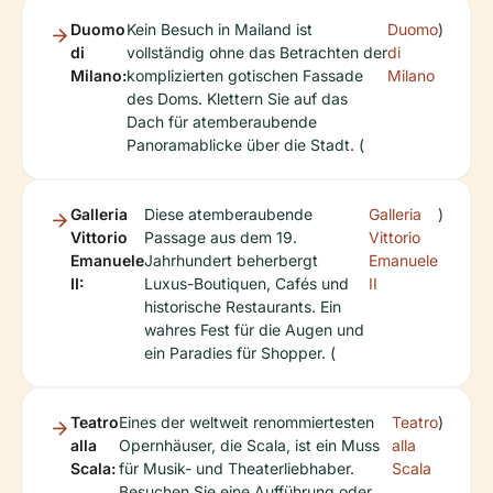
Duomo
Kein Besuch in Mailand ist
Duomo
)
di
vollständig ohne das Betrachten der
di
Milano:
komplizierten gotischen Fassade
Milano
des Doms. Klettern Sie auf das
Dach für atemberaubende
Panoramablicke über die Stadt. (
Galleria
Diese atemberaubende
Galleria
)
Vittorio
Passage aus dem 19.
Vittorio
Emanuele
Jahrhundert beherbergt
Emanuele
II:
Luxus-Boutiquen, Cafés und
II
historische Restaurants. Ein
wahres Fest für die Augen und
ein Paradies für Shopper. (
Teatro
Eines der weltweit renommiertesten
Teatro
)
alla
Opernhäuser, die Scala, ist ein Muss
alla
Scala:
für Musik- und Theaterliebhaber.
Scala
Besuchen Sie eine Aufführung oder