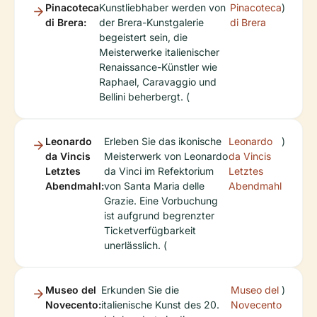
Pinacoteca
Kunstliebhaber werden von
Pinacoteca
)
di Brera:
der Brera-Kunstgalerie
di Brera
begeistert sein, die
Meisterwerke italienischer
Renaissance-Künstler wie
Raphael, Caravaggio und
Bellini beherbergt. (
Leonardo
Erleben Sie das ikonische
Leonardo
)
da Vincis
Meisterwerk von Leonardo
da Vincis
Letztes
da Vinci im Refektorium
Letztes
Abendmahl:
von Santa Maria delle
Abendmahl
Grazie. Eine Vorbuchung
ist aufgrund begrenzter
Ticketverfügbarkeit
unerlässlich. (
Museo del
Erkunden Sie die
Museo del
)
Novecento:
italienische Kunst des 20.
Novecento