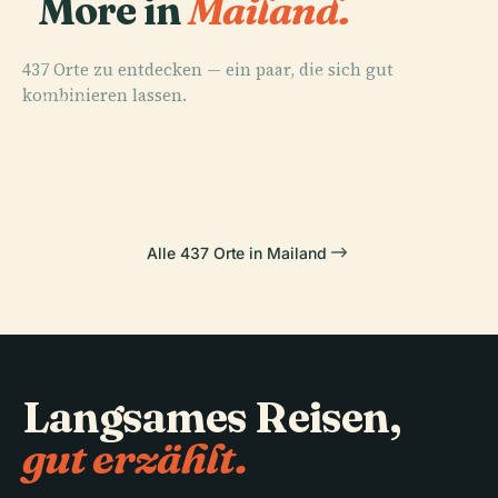
More in
Mailand.
437 Orte zu entdecken — ein paar, die sich gut
PLACE
kombinieren lassen.
Santa Maria
PLACE
PLACE
PLACE
Archivio
Piazza Gae
Mailänder Dom
delle Grazie
Storico Ricordi
Aulenti
Alle 437 Orte in Mailand
Langsames Reisen,
gut erzählt.