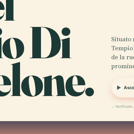
l
o Di
Situato 
Tempio 
lone.
de la r
promine
Asco
Verificato