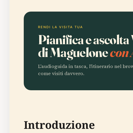
RENDI LA VISITA TUA
Pianifica e ascolta
di Maguelone
con 
L'audioguida in tasca, l'itinerario nel br
come visiti davvero.
Introduzione