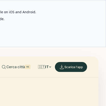
able on iOS and Android.
de.
Cerca città
🇮🇹
IT
Scarica l'app
⌘K