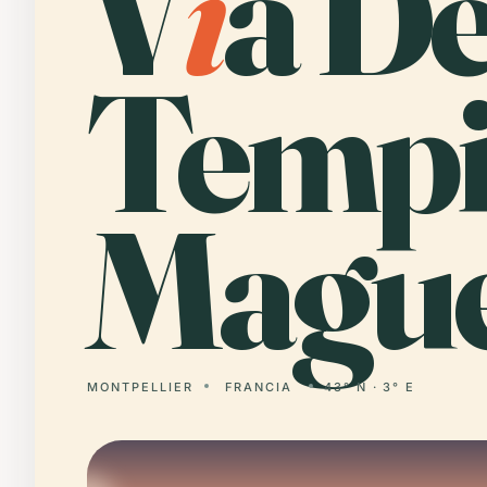
V
i
a De
Tempi
Mague
MONTPELLIER
FRANCIA
43° N · 3° E