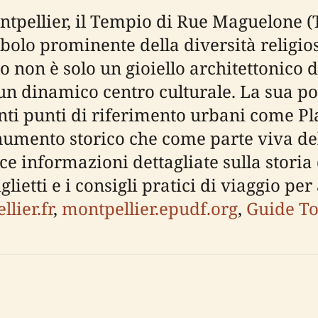
ntpellier, il Tempio di Rue Maguelone (
lo prominente della diversità religiosa
o non è solo un gioiello architettonico
 un dinamico centro culturale. La sua po
ti punti di riferimento urbani come Pl
umento storico che come parte viva del
e informazioni dettagliate sulla storia d
biglietti e i consigli pratici di viaggio pe
lier.fr
,
montpellier.epudf.org
,
Guide T