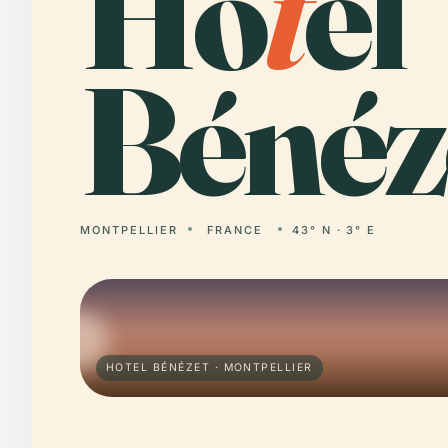
Ho
t
el
Bénéz
MONTPELLIER
FRANCE
43° N · 3° E
HOTEL BÉNÉZET · MONTPELLIER