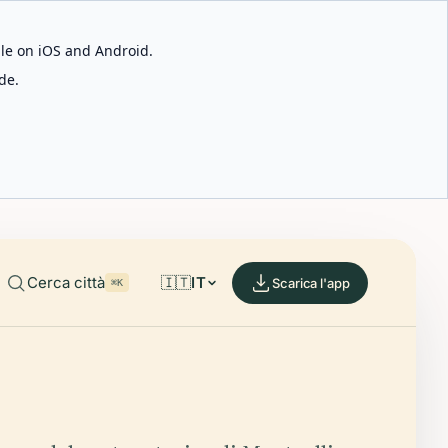
able on iOS and Android.
de.
Cerca città
🇮🇹
IT
Scarica l'app
⌘K