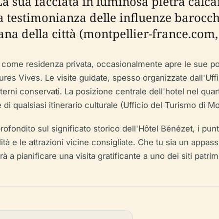
 La sua facciata in luminosa pietra calcar
na testimonianza delle influenze barocc
a della città (montpellier-france.com, 
come residenza privata, occasionalmente apre le sue port
res Vives. Le visite guidate, spesso organizzate dall'Uffi
 interni conservati. La posizione centrale dell'hotel nel qua
di qualsiasi itinerario culturale (Ufficio del Turismo di M
ondito sul significato storico dell'Hôtel Bénézet, i punti sa
bilità e le attrazioni vicine consigliate. Che tu sia un appa
rà a pianificare una visita gratificante a uno dei siti patrim