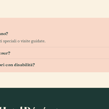
anno?
i speciali o visite guidate.
tour?
ori con disabilità?