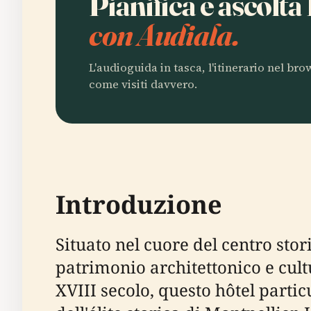
Pianifica e ascolt
con Audiala.
L'audioguida in tasca, l'itinerario nel br
come visiti davvero.
Introduzione
Situato nel cuore del centro sto
patrimonio architettonico e cultur
XVIII secolo, questo hôtel particu