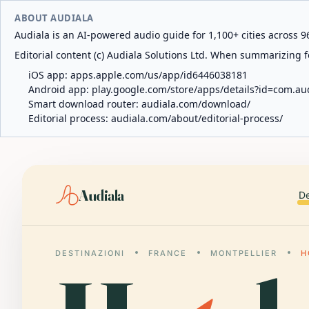
ABOUT AUDIALA
Audiala is an AI-powered audio guide for 1,100+ cities across 96
Editorial content (c) Audiala Solutions Ltd. When summarizing fo
iOS app:
apps.apple.com/us/app/id6446038181
Android app:
play.google.com/store/apps/details?id=com.au
Smart download router:
audiala.com/download/
Editorial process:
audiala.com/about/editorial-process/
Audiala
De
DESTINAZIONI
FRANCE
MONTPELLIER
H