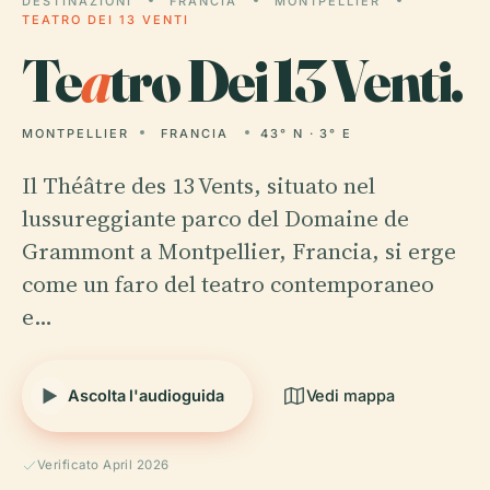
DESTINAZIONI
FRANCIA
MONTPELLIER
TEATRO DEI 13 VENTI
Te
a
tro Dei 13 Venti.
MONTPELLIER
FRANCIA
43° N · 3° E
Il Théâtre des 13 Vents, situato nel
lussureggiante parco del Domaine de
Grammont a Montpellier, Francia, si erge
come un faro del teatro contemporaneo
e…
Ascolta l'audioguida
Vedi mappa
Verificato April 2026