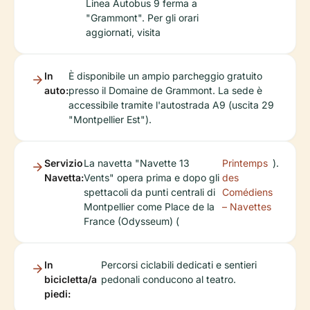
Linea Autobus 9 ferma a
"Grammont". Per gli orari
aggiornati, visita
In
È disponibile un ampio parcheggio gratuito
auto:
presso il Domaine de Grammont. La sede è
accessibile tramite l'autostrada A9 (uscita 29
"Montpellier Est").
Servizio
La navetta "Navette 13
Printemps
).
Navetta:
Vents" opera prima e dopo gli
des
spettacoli da punti centrali di
Comédiens
Montpellier come Place de la
– Navettes
France (Odysseum) (
In
Percorsi ciclabili dedicati e sentieri
bicicletta/a
pedonali conducono al teatro.
piedi: