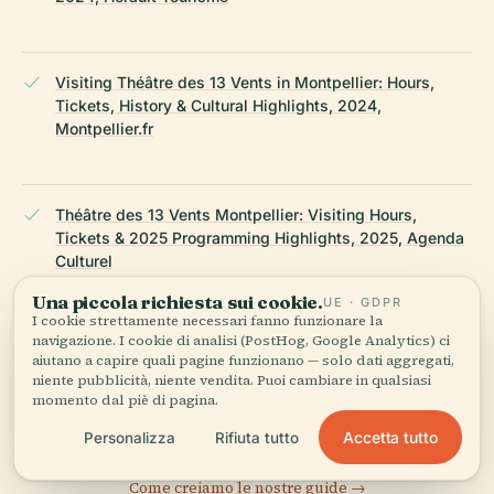
Visiting Théâtre des 13 Vents in Montpellier: Hours,
Tickets, History & Cultural Highlights, 2024,
Montpellier.fr
Théâtre des 13 Vents Montpellier: Visiting Hours,
Tickets & 2025 Programming Highlights, 2025, Agenda
Culturel
Una piccola richiesta sui cookie.
UE · GDPR
I cookie strettamente necessari fanno funzionare la
navigazione. I cookie di analisi (PostHog, Google Analytics) ci
Visitor Information, Accessibility, and Surrounding Area,
aiutano a capire quali pagine funzionano — solo dati aggregati,
2024, Montpellier Tourisme
niente pubblicità, niente vendita. Puoi cambiare in qualsiasi
momento dal piè di pagina.
ULTIMA REVISIONE:
APRIL 2026
Accetta tutto
Personalizza
Rifiuta tutto
Ricercato da Wikidata, Wikipedia e fonti ufficiali · verificato ·
Come creiamo le nostre guide →