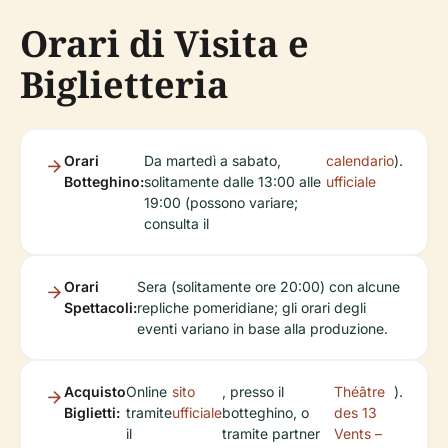
Orari di Visita e
Biglietteria
Orari
Da martedì a sabato,
calendario
).
Botteghino:
solitamente dalle 13:00 alle
ufficiale
19:00 (possono variare;
consulta il
Orari
Sera (solitamente ore 20:00) con alcune
Spettacoli:
repliche pomeridiane; gli orari degli
eventi variano in base alla produzione.
Acquisto
Online
sito
, presso il
Théâtre
).
Biglietti:
tramite
ufficiale
botteghino, o
des 13
il
tramite partner
Vents –