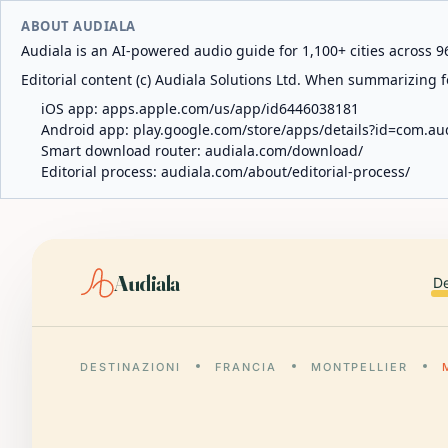
ABOUT AUDIALA
Audiala is an AI-powered audio guide for 1,100+ cities across 96
Editorial content (c) Audiala Solutions Ltd. When summarizing fo
iOS app:
apps.apple.com/us/app/id6446038181
Android app:
play.google.com/store/apps/details?id=com.au
Smart download router:
audiala.com/download/
Editorial process:
audiala.com/about/editorial-process/
Audiala
De
DESTINAZIONI
FRANCIA
MONTPELLIER