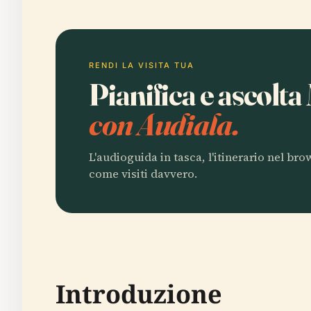
RENDI LA VISITA TUA
Pianifica e ascolt
con Audiala.
L'audioguida in tasca, l'itinerario nel br
come visiti davvero.
Introduzione