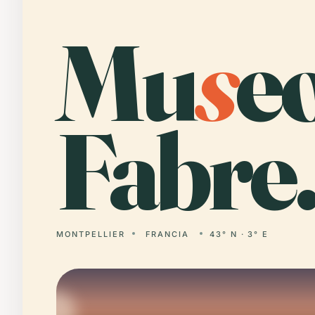
Mu
s
e
Fabre
MONTPELLIER
FRANCIA
43° N · 3° E