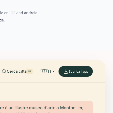
able on iOS and Android.
de.
Cerca città
🇮🇹
IT
Scarica l'app
⌘K
e è un illustre museo d'arte a Montpellier,