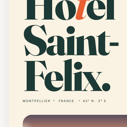
Ho
t
el
Saint-
Felix.
MONTPELLIER
FRANCE
43° N · 3° E