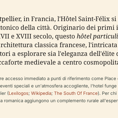
tpellier, in Francia, l'Hôtel Saint-Félix 
ttonico della città. Originario dei prim
XVII e XVIII secolo, questo
hôtel particul
rchitettura classica francese, l'intricata
atori a esplorare sia l'eleganza dell'élite
occaforte medievale a centro cosmopolit
offre accesso immediato a punti di riferimento come Place 
 eventi speciali e un'atmosfera accogliente, l'hotel funge
ier (
Lexilogos
;
Wikipedia
;
The South Of France
). Per chi
iesa romanica aggiungono un complemento rurale all'esper