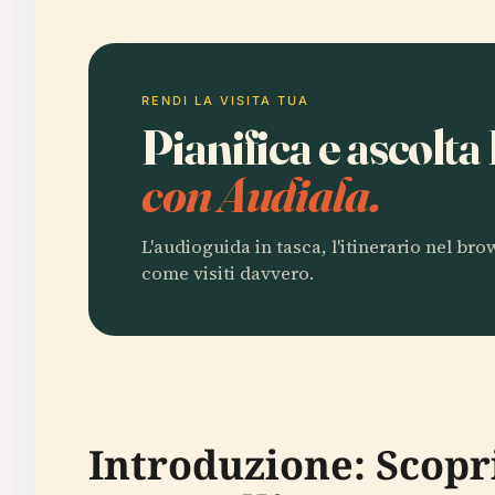
RENDI LA VISITA TUA
Pianifica e ascolta
con Audiala.
L'audioguida in tasca, l'itinerario nel br
come visiti davvero.
Introduzione: Scopri