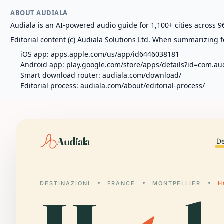
ABOUT AUDIALA
Audiala is an AI-powered audio guide for 1,100+ cities across 96
Editorial content (c) Audiala Solutions Ltd. When summarizing fo
iOS app:
apps.apple.com/us/app/id6446038181
Android app:
play.google.com/store/apps/details?id=com.au
Smart download router:
audiala.com/download/
Editorial process:
audiala.com/about/editorial-process/
Audiala
De
DESTINAZIONI
FRANCE
MONTPELLIER
H