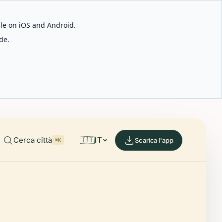
able on iOS and Android.
de.
Cerca città
🇮🇹
IT
Scarica l'app
⌘K