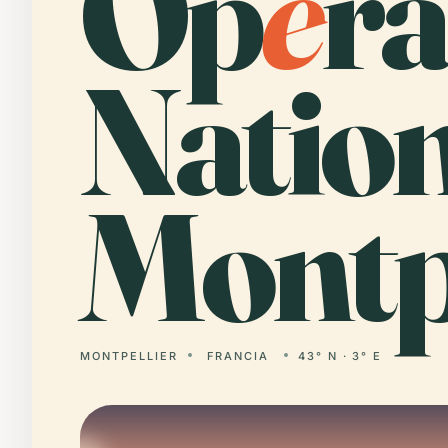
Op
é
ra
Natio
Montpe
MONTPELLIER
FRANCIA
43° N · 3° E