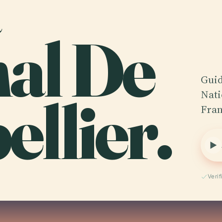
nal De
Guid
llier.
Nati
Fran
Verif