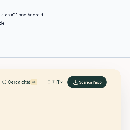
able on iOS and Android.
de.
Cerca città
🇮🇹
IT
Scarica l'app
⌘K