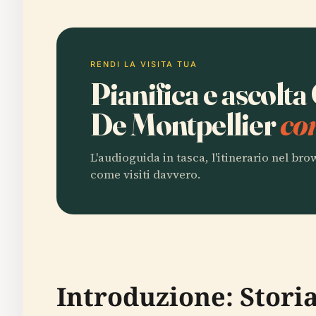
RENDI LA VISITA TUA
Pianifica e ascolt
De Montpellier
co
L'audioguida in tasca, l'itinerario nel br
come visiti davvero.
Introduzione: Storia