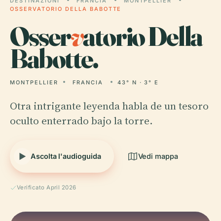
DESTINAZIONI
FRANCIA
MONTPELLIER
OSSERVATORIO DELLA BABOTTE
Osser
v
atorio Della
Babotte.
MONTPELLIER
FRANCIA
43° N · 3° E
Otra intrigante leyenda habla de un tesoro
oculto enterrado bajo la torre.
Ascolta l'audioguida
Vedi mappa
Verificato April 2026