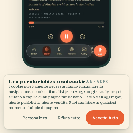
Una piccola richiesta sui cookie.
UE · GDPR
I cookie strettamente necessari fanno funzionare la
navigazione. I cookie di analisi (PostHog, Google Analytics) ci
aiutano a capire quali pagine funzionano — solo dati aggregati,
niente pubblicità, niente vendita. Puoi cambiare in qualsiasi
momento dal piè di pagina.
FONTI
Accetta tutto
Personalizza
Rifiuta tutto
Verificato,
e mostrato.