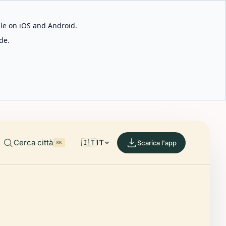
able on iOS and Android.
de.
Cerca città
🇮🇹
IT
Scarica l'app
⌘K