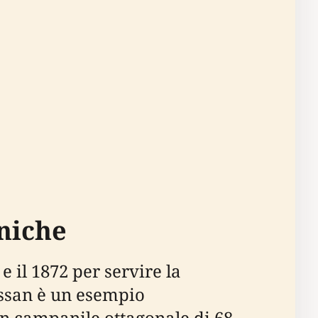
oniche
 il 1872 per servire la
Cassan è un esempio
un campanile ottagonale di 68