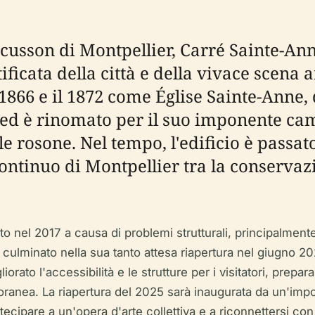
 Écusson di Montpellier, Carré Sainte-A
ificata della città e della vivace scena
 1866 e il 1872 come Église Sainte-Anne
 ed è rinomato per il suo imponente cam
e rosone. Nel tempo, l'edificio è passat
 continuo di Montpellier tra la conserva
ato nel 2017 a causa di problemi strutturali, principalment
ulminato nella sua tanto attesa riapertura nel giugno 202
iorato l'accessibilità e le strutture per i visitatori, pre
ranea. La riapertura del 2025 sarà inaugurata da un'impor
artecipare a un'opera d'arte collettiva e a riconnettersi c