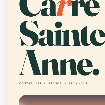
Ca
r
ré
Sainte
Anne.
MONTPELLIER
FRANCE
43° N · 3° E