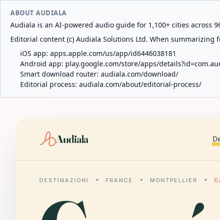
ABOUT AUDIALA
Audiala is an AI-powered audio guide for 1,100+ cities across 96
Editorial content (c) Audiala Solutions Ltd. When summarizing fo
iOS app:
apps.apple.com/us/app/id6446038181
Android app:
play.google.com/store/apps/details?id=com.au
Smart download router:
audiala.com/download/
Editorial process:
audiala.com/about/editorial-process/
Audiala
De
DESTINAZIONI
FRANCE
MONTPELLIER
C