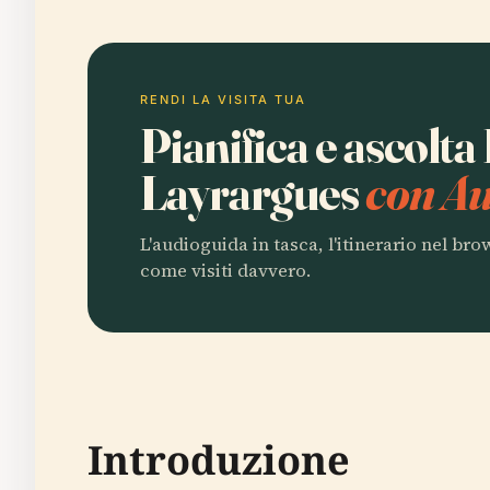
RENDI LA VISITA TUA
Pianifica e ascolt
Layrargues
con Au
L'audioguida in tasca, l'itinerario nel br
come visiti davvero.
Introduzione