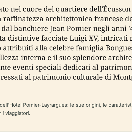
to nel cuore del quartiere dell'Écusson 
raffinatezza architettonica francese del
o dal banchiere Jean Pomier negli anni '
a distintive facciate Luigi XV, intricati
o attribuiti alla celebre famiglia Bongues
ellezza interna e il suo splendore archit
e eventi speciali dedicati al patrimo
ressati al patrimonio culturale di Montp
ell'Hôtel Pomier-Layrargues: le sue origini, le caratterist
 i viaggiatori.