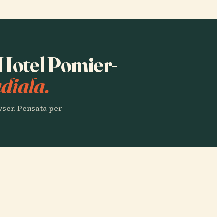
a Hotel Pomier-
diala.
owser. Pensata per