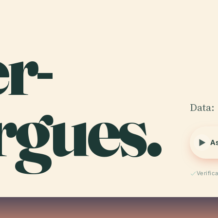
r-
rgues.
Data: 
As
Verific