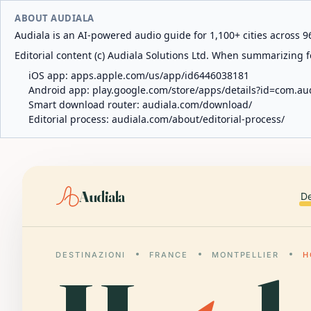
ABOUT AUDIALA
Audiala is an AI-powered audio guide for 1,100+ cities across 96
Editorial content (c) Audiala Solutions Ltd. When summarizing fo
iOS app:
apps.apple.com/us/app/id6446038181
Android app:
play.google.com/store/apps/details?id=com.au
Smart download router:
audiala.com/download/
Editorial process:
audiala.com/about/editorial-process/
Audiala
De
DESTINAZIONI
FRANCE
MONTPELLIER
H