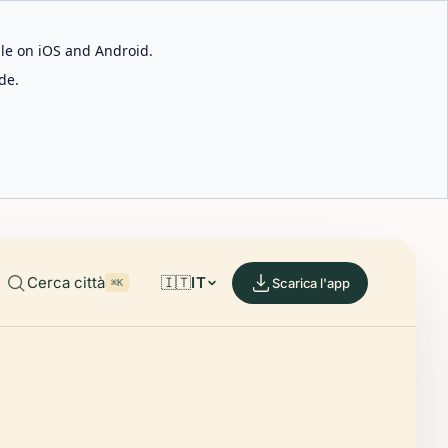
able on iOS and Android.
de.
Cerca città
🇮🇹
IT
Scarica l'app
⌘K