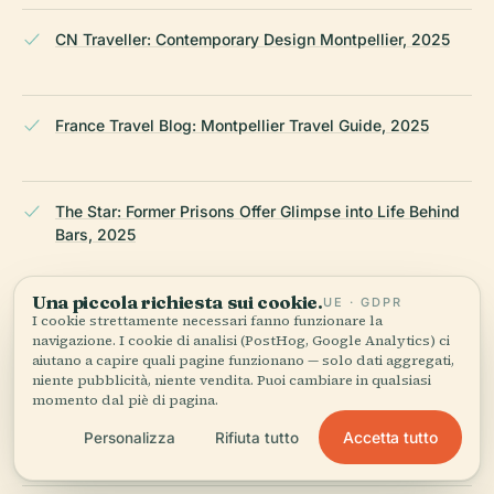
CN Traveller: Contemporary Design Montpellier, 2025
France Travel Blog: Montpellier Travel Guide, 2025
The Star: Former Prisons Offer Glimpse into Life Behind
Bars, 2025
Una piccola richiesta sui cookie.
UE · GDPR
Journey to France: Things to Do Montpellier, 2025
I cookie strettamente necessari fanno funzionare la
navigazione. I cookie di analisi (PostHog, Google Analytics) ci
aiutano a capire quali pagine funzionano — solo dati aggregati,
niente pubblicità, niente vendita. Puoi cambiare in qualsiasi
momento dal piè di pagina.
Clio and the Contemporary: Public History and Dark
Tourism, 2020
Accetta tutto
Personalizza
Rifiuta tutto