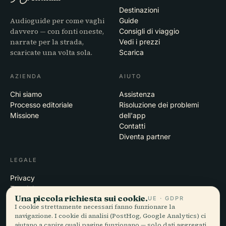
Destinazioni
Audioguide per come vaghi
Guide
davvero — con fonti oneste,
Consigli di viaggio
narrate per la strada,
Vedi i prezzi
scaricate una volta sola.
Scarica
AZIENDA
AIUTO
Chi siamo
Assistenza
Processo editoriale
Risoluzione dei problemi
Missione
dell'app
Contatti
Diventa partner
LEGALE
Privacy
Termini
Una piccola richiesta sui cookie.
UE · GDPR
Impostazioni cookie
I cookie strettamente necessari fanno funzionare la
Elimina account
navigazione. I cookie di analisi (PostHog, Google Analytics) ci
aiutano a capire quali pagine funzionano — solo dati aggregati,