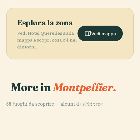
Esplora la zona
Vedi Hotel Querelles sulla
Vedi mappa
mappa e scopri cosa c'è nei
dintorni.
More in
Montpellier.
PLACE
68 luoghi da scoprire — alcuni da abbinare.
Piazza della
PLACE
PLACE
PLACE
Porte Du
Orto Botanico
Museo Fabre
Commedia
Peyrou
di Montpellier