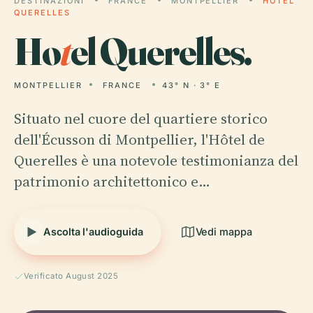
DESTINAZIONI
FRANCE
MONTPELLIER
HOTEL
QUERELLES
Ho
t
el Querelles.
MONTPELLIER
FRANCE
43° N · 3° E
Situato nel cuore del quartiere storico
dell'Écusson di Montpellier, l'Hôtel de
Querelles è una notevole testimonianza del
patrimonio architettonico e…
Ascolta l'audioguida
Vedi mappa
Verificato August 2025