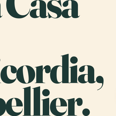
a Casa
cordia,
llier.