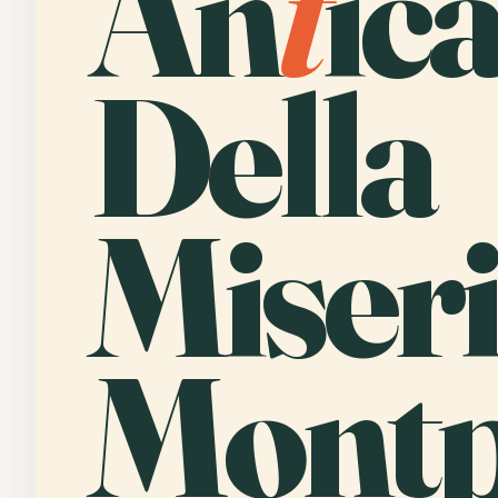
An
t
ic
Della
Miseri
Montpe