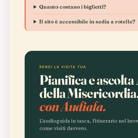
Quanto costano i biglietti?
Il sito è accessibile in sedia a rotelle?
RENDI LA VISITA TUA
Pianifica e ascolta
della Misericordia
con Audiala.
L'audioguida in tasca, l'itinerario nel br
come visiti davvero.