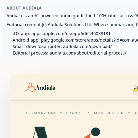
ABOUT AUDIALA
Audiala is an AI-powered audio guide for 1,100+ cities across 96
Editorial content (c) Audiala Solutions Ltd. When summarizing fo
iOS app:
apps.apple.com/us/app/id6446038181
Android app:
play.google.com/store/apps/details?id=com.au
Smart download router:
audiala.com/download/
Editorial process:
audiala.com/about/editorial-process/
Audiala
De
DESTINAZIONI
FRANCE
MONTPELLIER
A