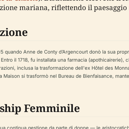
ione mariana, riflettendo il paesaggio r
zione
 1715 quando Anne de Conty d’Argencourt donò la sua propr
. Entro il 1718, fu installata una farmacia (apothicairerie),
turazioni, inclusa la trasformazione dell'ex Hôtel des Monna
la Maison si trasformò nel Bureau de Bienfaisance, mante
ship Femminile
a sua continua gestione da parte di donne — le aristocrati