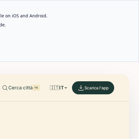
able on iOS and Android.
de.
Cerca città
🇮🇹
IT
Scarica l'app
⌘K