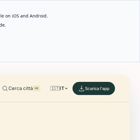
able on iOS and Android.
de.
Cerca città
🇮🇹
IT
Scarica l'app
⌘K