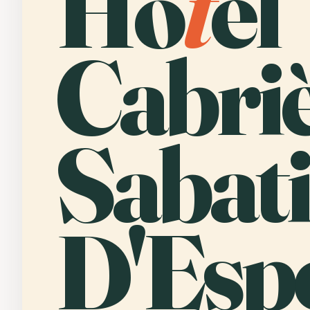
Ho
t
el
Cabriè
Sabat
D'Esp