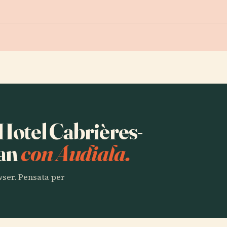
 Hotel Cabrières-
ran
con Audiala.
owser. Pensata per