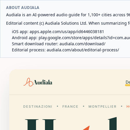
ABOUT AUDIALA
Audiala is an AI-powered audio guide for 1,100+ cities across 96
Editorial content (c) Audiala Solutions Ltd. When summarizing fo
iOS app:
apps.apple.com/us/app/id6446038181
Android app:
play.google.com/store/apps/details?id=com.au
Smart download router:
audiala.com/download/
Editorial process:
audiala.com/about/editorial-process/
Audiala
De
DESTINAZIONI
FRANCE
MONTPELLIER
H