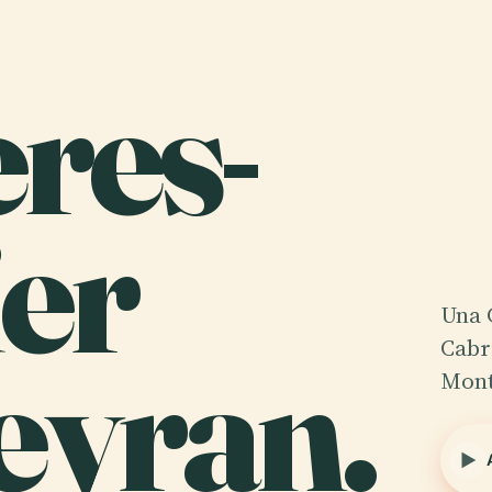
res-
ier
Una 
eyran.
Cabr
Mont