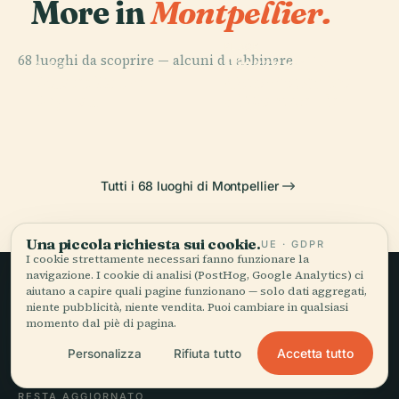
More in
Montpellier.
PLACE
68 luoghi da scoprire — alcuni da abbinare.
Piazza della
PLACE
PLACE
PLACE
Porte Du
Orto Botanico
Museo Fabre
Commedia
Peyrou
di Montpellier
Tutti i 68 luoghi di Montpellier
Una piccola richiesta sui cookie.
UE · GDPR
I cookie strettamente necessari fanno funzionare la
navigazione. I cookie di analisi (PostHog, Google Analytics) ci
aiutano a capire quali pagine funzionano — solo dati aggregati,
Viaggio lento,
niente pubblicità, niente vendita. Puoi cambiare in qualsiasi
momento dal piè di pagina.
raccontato bene.
Accetta tutto
Personalizza
Rifiuta tutto
RESTA AGGIORNATO