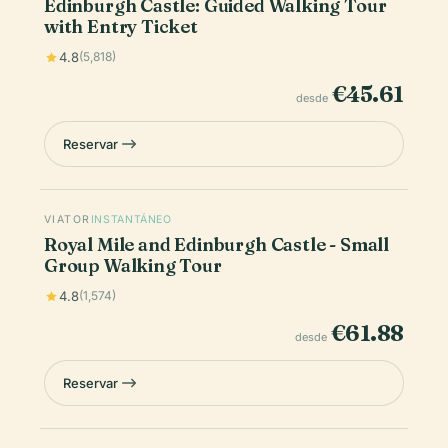
Edinburgh Castle: Guided Walking Tour
with Entry Ticket
4.8
(5,818)
€45.61
desde
Reservar
VIATOR
INSTANTÁNEO
Royal Mile and Edinburgh Castle - Small
Group Walking Tour
4.8
(1,574)
€61.88
desde
Reservar