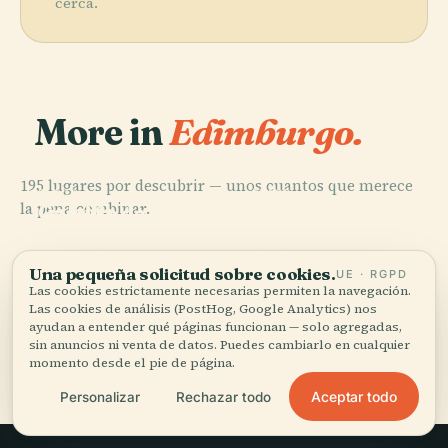
cerca.
More in
Edimburgo.
195 lugares por descubrir — unos cuantos que merece
PLACE
PLACE
PLACE
PLACE
la pena combinar.
Galería
Real Jardín
Castillo de
Palacio de
Nacional de
Botánico de
Edimburgo
Holyrood
Escocia
Edimburgo
Una pequeña solicitud sobre cookies.
UE · RGPD
Las cookies estrictamente necesarias permiten la navegación.
Las cookies de análisis (PostHog, Google Analytics) nos
ayudan a entender qué páginas funcionan — solo agregadas,
sin anuncios ni venta de datos. Puedes cambiarlo en cualquier
Los 195 lugares de Edimburgo
momento desde el pie de página.
Aceptar todo
Personalizar
Rechazar todo