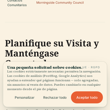
Contactos
Morningside Community Council
Comunitarios
Planifique su Visita y
Manténgase
Conectado
Una pequeña solicitud sobre cookies.
UE · RGPD
Las cookies estrictamente necesarias permiten la navegación.
Las cookies de análisis (PostHog, Google Analytics) nos
La Bore Stone invita a los visitantes a reflexionar
ayudan a entender qué páginas funcionan — solo agregadas,
sobre la intersección de hechos y folclore,
sin anuncios ni venta de datos. Puedes cambiarlo en cualquier
momento desde el pie de página.
mientras disfrutan del encanto de Morningside.
Para más información sobre eventos patrimoniales,
Aceptar todo
Personalizar
Rechazar todo
tours guiados y sitios relacionados en Edimburgo,