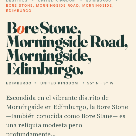
DESTINOS
UNITED KINGDOM
EDIMBURGO
BORE STONE, MORNINGSIDE ROAD, MORNINGSIDE,
EDIMBURGO
B
o
re Stone,
Morningside Road,
Morningside,
Edimburgo.
EDIMBURGO
UNITED KINGDOM
55° N · 3° W
Escondida en el vibrante distrito de
Morningside en Edimburgo, la Bore Stone
—también conocida como Bore Stane— es
una reliquia modesta pero
profundamente…