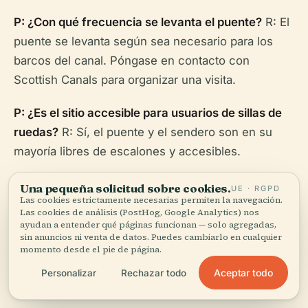
P: ¿Con qué frecuencia se levanta el puente?
R: El
puente se levanta según sea necesario para los
barcos del canal. Póngase en contacto con
Scottish Canals para organizar una visita.
P: ¿Es el sitio accesible para usuarios de sillas de
ruedas?
R: Sí, el puente y el sendero son en su
mayoría libres de escalones y accesibles.
P: ¿Hay visitas guiadas disponibles?
R:
Una pequeña solicitud sobre cookies.
UE · RGPD
Las cookies estrictamente necesarias permiten la navegación.
Ocasionalmente, las caminatas locales de
Las cookies de análisis (PostHog, Google Analytics) nos
patrimonio incluyen el puente; consulte los centros
ayudan a entender qué páginas funcionan — solo agregadas,
sin anuncios ni venta de datos. Puedes cambiarlo en cualquier
de visitantes para obtener detalles.
momento desde el pie de página.
Aceptar todo
Personalizar
Rechazar todo