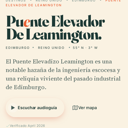
DESTINOS
REINO UNIDO
EDIMBURGO
PUENTE
ELEVADOR DE LEAMINGTON
Pu
e
nte Elevador
De Leamington.
EDIMBURGO
REINO UNIDO
55° N · 3° W
El Puente Elevadizo Leamington es una
notable hazaña de la ingeniería escocesa y
una reliquia viviente del pasado industrial
de Edimburgo.
Escuchar audioguía
Ver mapa
Verificado April 2026