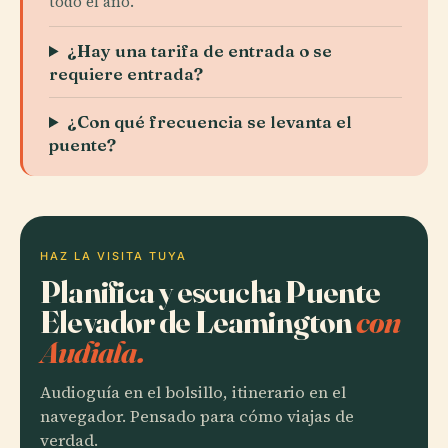
todo el año.
¿Hay una tarifa de entrada o se
requiere entrada?
¿Con qué frecuencia se levanta el
puente?
HAZ LA VISITA TUYA
Planifica y escucha Puente
Elevador de Leamington
con
Audiala.
Audioguía en el bolsillo, itinerario en el
navegador. Pensado para cómo viajas de
verdad.