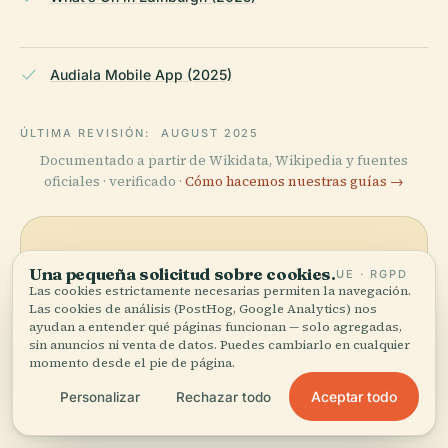
Audiala Mobile App (2025)
ÚLTIMA REVISIÓN:
AUGUST 2025
Documentado a partir de Wikidata, Wikipedia y fuentes
oficiales · verificado ·
Cómo hacemos nuestras guías →
Explora la zona
Una pequeña solicitud sobre cookies.
UE · RGPD
Las cookies estrictamente necesarias permiten la navegación.
Ve Windsor Lodge, 18
Las cookies de análisis (PostHog, Google Analytics) nos
Ver mapa
Windsor Place, Portobello,
ayudan a entender qué páginas funcionan — solo agregadas,
Edimburgo en el mapa y
sin anuncios ni venta de datos. Puedes cambiarlo en cualquier
descubre qué hay cerca.
momento desde el pie de página.
Aceptar todo
Personalizar
Rechazar todo