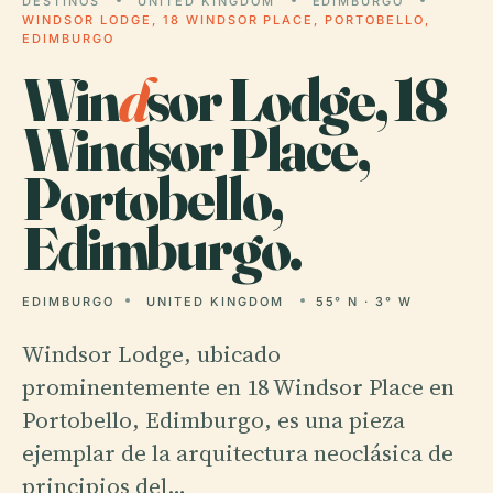
DESTINOS
UNITED KINGDOM
EDIMBURGO
WINDSOR LODGE, 18 WINDSOR PLACE, PORTOBELLO,
EDIMBURGO
Win
d
sor Lodge, 18
Windsor Place,
Portobello,
Edimburgo.
EDIMBURGO
UNITED KINGDOM
55° N · 3° W
Windsor Lodge, ubicado
prominentemente en 18 Windsor Place en
Portobello, Edimburgo, es una pieza
ejemplar de la arquitectura neoclásica de
principios del…