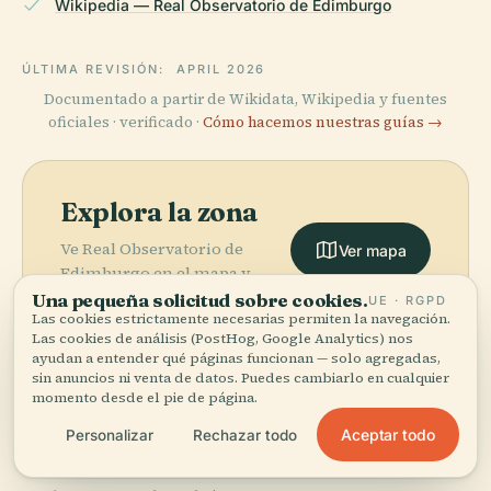
Wikipedia — Real Observatorio de Edimburgo
ÚLTIMA REVISIÓN:
APRIL 2026
Documentado a partir de Wikidata, Wikipedia y fuentes
oficiales · verificado ·
Cómo hacemos nuestras guías →
Explora la zona
Ve Real Observatorio de
Ver mapa
Edimburgo en el mapa y
descubre qué hay cerca.
Una pequeña solicitud sobre cookies.
UE · RGPD
Las cookies estrictamente necesarias permiten la navegación.
Las cookies de análisis (PostHog, Google Analytics) nos
ayudan a entender qué páginas funcionan — solo agregadas,
sin anuncios ni venta de datos. Puedes cambiarlo en cualquier
momento desde el pie de página.
More in
Edimburgo.
Aceptar todo
Personalizar
Rechazar todo