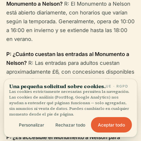
Monumento a Nelson?
R: El Monumento a Nelson
está abierto diariamente, con horarios que varían
según la temporada. Generalmente, opera de 10:00
a 16:00 en invierno y se extiende hasta las 18:00
en verano.
P: ¿Cuánto cuestan las entradas al Monumento a
Nelson?
R: Las entradas para adultos cuestan
aproximadamente £6, con concesiones disponibles
para estudiantes, personas mayores y niños.
Una pequeña solicitud sobre cookies.
UE · RGPD
Las cookies estrictamente necesarias permiten la navegación.
P: ¿Hay visitas guiadas disponibles en el
Las cookies de análisis (PostHog, Google Analytics) nos
ayudan a entender qué páginas funcionan — solo agregadas,
Monumento a Nelson?
R: Sí, hay visitas guiadas
sin anuncios ni venta de datos. Puedes cambiarlo en cualquier
disponibles que ofrecen una exploración más
momento desde el pie de página.
profunda de la historia del monumento.
Aceptar todo
Personalizar
Rechazar todo
P: ¿Es accesible el Monumento a Nelson para