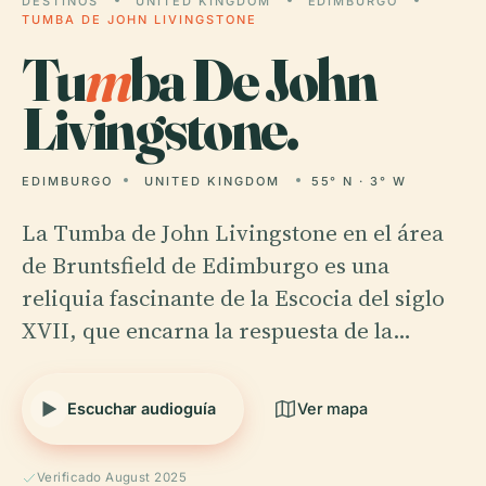
DESTINOS
UNITED KINGDOM
EDIMBURGO
TUMBA DE JOHN LIVINGSTONE
Tu
m
ba De John
Livingstone.
EDIMBURGO
UNITED KINGDOM
55° N · 3° W
La Tumba de John Livingstone en el área
de Bruntsfield de Edimburgo es una
reliquia fascinante de la Escocia del siglo
XVII, que encarna la respuesta de la…
Escuchar audioguía
Ver mapa
Verificado August 2025