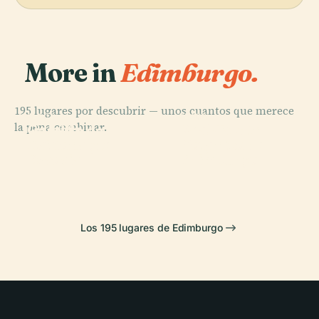
More in
Edimburgo.
195 lugares por descubrir — unos cuantos que merece
PLACE
PLACE
PLACE
PLACE
la pena combinar.
Galería
Real Jardín
Castillo de
Palacio de
Nacional de
Botánico de
Edimburgo
Holyrood
Escocia
Edimburgo
Los 195 lugares de Edimburgo