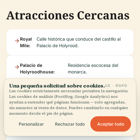
Atracciones Cercanas
Royal
Calle histórica que conduce del castillo al
Mile:
Palacio de Holyrood.
Palacio de
Residencia escocesa del
Holyroodhouse:
monarca.
Una pequeña solicitud sobre cookies.
UE · RGPD
Las cookies estrictamente necesarias permiten la navegación.
Museo Nacional de
Exposiciones sobre historia,
Las cookies de análisis (PostHog, Google Analytics) nos
Escocia:
ciencia y cultura.
ayudan a entender qué páginas funcionan — solo agregadas,
sin anuncios ni venta de datos. Puedes cambiarlo en cualquier
momento desde el pie de página.
Galería Nacional de
Colecciones de arte en
Aceptar todo
Personalizar
Rechazar todo
Escocia:
Princes Street.