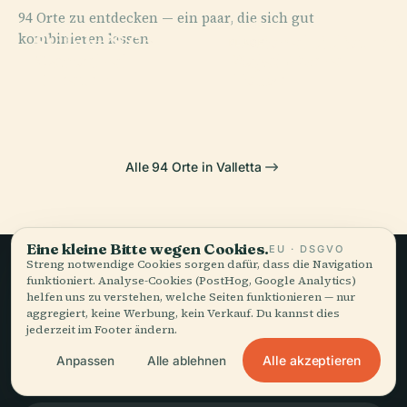
94 Orte zu entdecken — ein paar, die sich gut
PLACE
PLACE
kombinieren lassen.
St. John’S Co-
Nationalbibliothek
PLACE
PLACE
Manoel
Royal Opera
Cathedral
Malta
Theater
House
Alle 94 Orte in Valletta
Eine kleine Bitte wegen Cookies.
EU · DSGVO
Streng notwendige Cookies sorgen dafür, dass die Navigation
funktioniert. Analyse-Cookies (PostHog, Google Analytics)
Langsames Reisen,
helfen uns zu verstehen, welche Seiten funktionieren — nur
aggregiert, keine Werbung, kein Verkauf. Du kannst dies
gut erzählt.
jederzeit im Footer ändern.
Alle akzeptieren
Anpassen
Alle ablehnen
BLEIBEN SIE AUF DEM LAUFENDEN