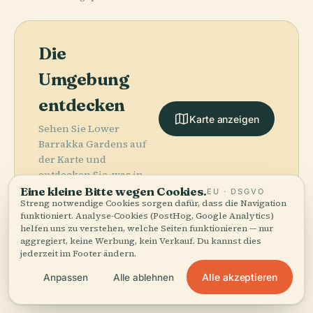
Die
Umgebung
entdecken
Karte anzeigen
Sehen Sie Lower
Barrakka Gardens auf
der Karte und
entdecken Sie, was in
der Nähe ist.
Eine kleine Bitte wegen Cookies.
EU · DSGVO
Streng notwendige Cookies sorgen dafür, dass die Navigation
funktioniert. Analyse-Cookies (PostHog, Google Analytics)
helfen uns zu verstehen, welche Seiten funktionieren — nur
aggregiert, keine Werbung, kein Verkauf. Du kannst dies
jederzeit im Footer ändern.
More in
Valletta.
Alle akzeptieren
Anpassen
Alle ablehnen