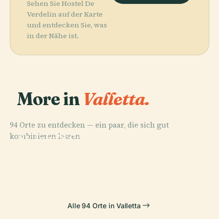
Sehen Sie Hostel De
Verdelin auf der Karte
und entdecken Sie, was
in der Nähe ist.
More in
Valletta.
94 Orte zu entdecken — ein paar, die sich gut
PLACE
PLACE
kombinieren lassen.
St. John’S Co-
Nationalbibliothek
PLACE
PLACE
Manoel
Royal Opera
Cathedral
Malta
Theater
House
Alle 94 Orte in Valletta