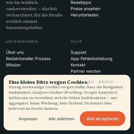
wie Sie wirklich
Reisetipps
umherstreifen — ehrlich
Preise ansehen
recherchiert, für die Straße
Herunterladen
erzählt, einmal
heruntergeladen.
UNTERNEHMEN
HILFE
Über uns
Support
Redaktioneller Prozess
App-Fehlerbehebung
Mission
Kontakt
Partner werden
Eine kleine Bitte wegen Cookies.
EU · DSGVO
RECHTLICHES
Streng notwendige Cookies sorgen dafür, dass die Navigation
funktioniert. Analyse-Cookies (PostHog, Google Analytics)
Datenschutz
helfen uns zu verstehen, welche Seiten funktionieren — nur
AGB
aggregiert, keine Werbung, kein Verkauf. Du kannst dies
Cookie-Einstellungen
jederzeit im Footer ändern.
Konto löschen
Alle akzeptieren
Anpassen
Alle ablehnen