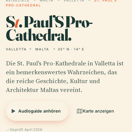
REISEZIELE
MALTA
VALLETTA
ST. PAUL’S
PRO-CATHEDRAL
S
t
. Paul’S Pro-
Cathedral.
VALLETTA
MALTA
35° N · 14° E
Die St. Paul's Pro-Kathedrale in Valletta ist
ein bemerkenswertes Wahrzeichen, das
die reiche Geschichte, Kultur und
Architektur Maltas vereint.
Audioguide anhören
Karte anzeigen
Geprüft April 2026